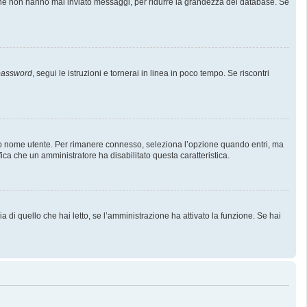
i che non hanno mai inviato messaggi, per ridurre la grandezza del database. Se
 password
, segui le istruzioni e tornerai in linea in poco tempo. Se riscontri
l tuo nome utente. Per rimanere connesso, seleziona l’opzione quando entri, ma
fica che un amministratore ha disabilitato questa caratteristica.
 di quello che hai letto, se l’amministrazione ha attivato la funzione. Se hai