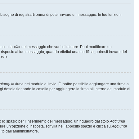
sogno di registrarti prima di poter inviare un messaggio: le tue funzioni
e con la «X» nel messaggio che vuoi eliminare. Puoi modificare un
isposto al tuo messaggio, quando effettui una modifica, potresti trovare del
osto.
giungi la firma
nel modulo di invio. È inoltre possibile aggiungere una firma a
ggi deselezionando la casella per aggiungere la firma all’interno del modulo di
lo spazio per l’inserimento del messaggio, un riquadro dal titolo
Aggiungi
rire un’opzione di risposta, scrivila nell’apposito spazio e clicca su
Aggiungi
lito dall’amministratore.