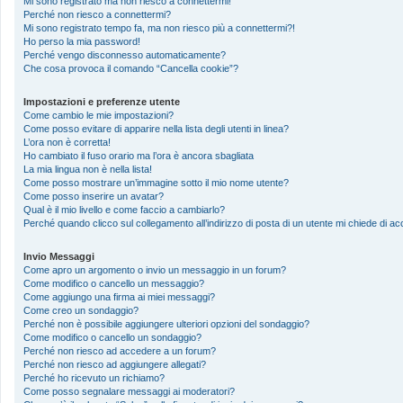
Mi sono registrato ma non riesco a connettermi!
Perché non riesco a connettermi?
Mi sono registrato tempo fa, ma non riesco più a connettermi?!
Ho perso la mia password!
Perché vengo disconnesso automaticamente?
Che cosa provoca il comando “Cancella cookie”?
Impostazioni e preferenze utente
Come cambio le mie impostazioni?
Come posso evitare di apparire nella lista degli utenti in linea?
L’ora non è corretta!
Ho cambiato il fuso orario ma l’ora è ancora sbagliata
La mia lingua non è nella lista!
Come posso mostrare un’immagine sotto il mio nome utente?
Come posso inserire un avatar?
Qual è il mio livello e come faccio a cambiarlo?
Perché quando clicco sul collegamento all’indirizzo di posta di un utente mi chiede di 
Invio Messaggi
Come apro un argomento o invio un messaggio in un forum?
Come modifico o cancello un messaggio?
Come aggiungo una firma ai miei messaggi?
Come creo un sondaggio?
Perché non è possibile aggiungere ulteriori opzioni del sondaggio?
Come modifico o cancello un sondaggio?
Perché non riesco ad accedere a un forum?
Perché non riesco ad aggiungere allegati?
Perché ho ricevuto un richiamo?
Come posso segnalare messaggi ai moderatori?