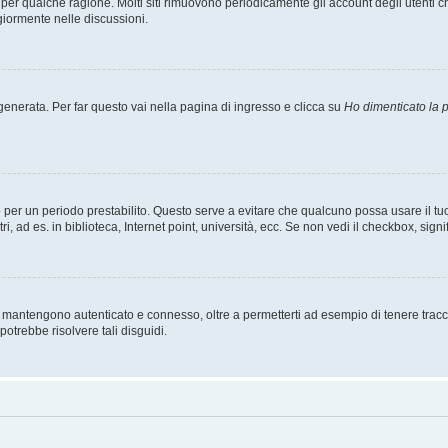
t per qualche ragione. Molti siti rimuovono periodicamente gli account degli utent
giormente nelle discussioni.
nerata. Per far questo vai nella pagina di ingresso e clicca su
Ho dimenticato la
esso per un periodo prestabilito. Questo serve a evitare che qualcuno possa usare i
, ad es. in biblioteca, Internet point, università, ecc. Se non vedi il checkbox, signi
 mantengono autenticato e connesso, oltre a permetterti ad esempio di tenere traccia
otrebbe risolvere tali disguidi.