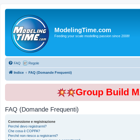
ModelingTime.com
Feeding your scale modelling passion since 2008!
FAQ
Regole
Indice
FAQ (Domande Frequenti)
Group Build 
FAQ (Domande Frequenti)
Connessione e registrazione
Perché devo registrarmi?
Che cosa è COPPA?
Perché non riesco a registrarmi?