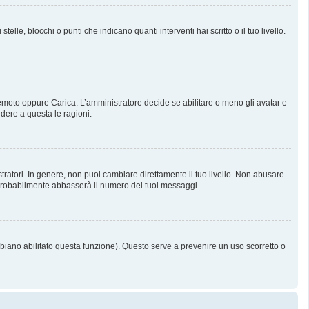
, blocchi o punti che indicano quanti interventi hai scritto o il tuo livello.
 Remoto oppure Carica. L’amministratore decide se abilitare o meno gli avatar e
dere a questa le ragioni.
tratori. In genere, non puoi cambiare direttamente il tuo livello. Non abusare
probabilmente abbasserà il numero dei tuoi messaggi.
bbiano abilitato questa funzione). Questo serve a prevenire un uso scorretto o