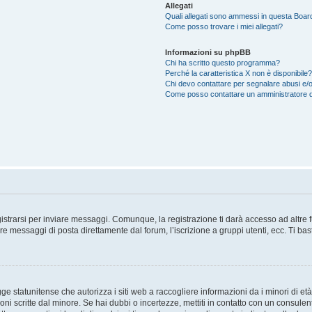
Allegati
Quali allegati sono ammessi in questa Boar
Come posso trovare i miei allegati?
Informazioni su phpBB
Chi ha scritto questo programma?
Perché la caratteristica X non è disponibile?
Chi devo contattare per segnalare abusi e/o
Come posso contattare un amministratore 
trarsi per inviare messaggi. Comunque, la registrazione ti darà accesso ad altre fun
re messaggi di posta direttamente dal forum, l’iscrizione a gruppi utenti, ecc. Ti ba
 statunitense che autorizza i siti web a raccogliere informazioni da i minori di età
oni scritte dal minore. Se hai dubbi o incertezze, mettiti in contatto con un consule