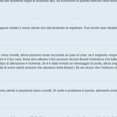
to per questioni legali di qualsiasi tipo, ad eccezione di quanto indicato nella do
pure vietato il nome utente che stai tentando di registrare. Può anche aver disabilita
sono corretti, allora possono esser successe un paio di cose: se il supporto «regis
non è il tuo caso, forse devi attivare il tuo account. Alcune Board richiedono che tutt
tipo di attivazione è richiesta. Se ti è stato inviato un messaggio di posta, allora se
ilità di avere utenti anonimi che abusano della Board.) Se sei sicuro che l’indirizzo 
me utente e password siano corretti. Di solito il problema è questo, altrimenti cont