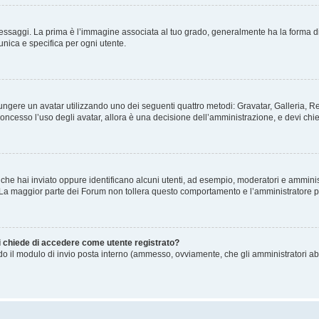
gi. La prima è l’immagine associata al tuo grado, generalmente ha la forma di stelle
nica e specifica per ogni utente.
ggiungere un avatar utilizzando uno dei seguenti quattro metodi: Gravatar, Galleria,
oncesso l’uso degli avatar, allora è una decisione dell’amministrazione, e devi chie
 che hai inviato oppure identificano alcuni utenti, ad esempio, moderatori e amminis
. La maggior parte dei Forum non tollera questo comportamento e l’amministratore 
mi chiede di accedere come utente registrato?
ando il modulo di invio posta interno (ammesso, ovviamente, che gli amministratori a