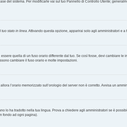
tabase del sistema. Per modificarle vai sul tuo Pannello di Controllo Utente; gener
 tuo stato in linea
. Attivando questa opzione, apparirai solo agli amministratori e a 
ere quella di un fuso orario differente dal tuo. Se così fosse, devi cambiare le impo
ossono cambiare il fuso orario e molte impostazioni.
a, allora l’orario memorizzato sull’orologio del server non è corretto. Avvisa un ammi
o lo ha tradotto nella tua lingua. Prova a chiedere agli amministratori se è possibil
 in fondo ad ogni pagina).