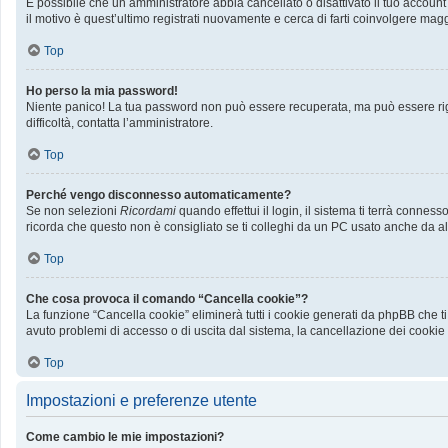
È possibile che un amministratore abbia cancellato o disattivato il tuo accoun
il motivo è quest’ultimo registrati nuovamente e cerca di farti coinvolgere mag
Top
Ho perso la mia password!
Niente panico! La tua password non può essere recuperata, ma può essere rige
difficoltà, contatta l’amministratore.
Top
Perché vengo disconnesso automaticamente?
Se non selezioni
Ricordami
quando effettui il login, il sistema ti terrà conn
ricorda che questo non è consigliato se ti colleghi da un PC usato anche da altri
Top
Che cosa provoca il comando “Cancella cookie”?
La funzione “Cancella cookie” eliminerà tutti i cookie generati da phpBB che ti
avuto problemi di accesso o di uscita dal sistema, la cancellazione dei cookie p
Top
Impostazioni e preferenze utente
Come cambio le mie impostazioni?