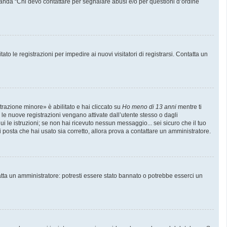
manda “Chi devo contattare per segnalare abusi e/o per questioni d’ordine
to le registrazioni per impedire ai nuovi visitatori di registrarsi. Contatta un
trazione minore» è abilitato e hai cliccato su
Ho meno di 13 anni
mentre ti
e le nuove registrazioni vengano attivate dall’utente stesso o dagli
gui le istruzioni; se non hai ricevuto nessun messaggio... sei sicuro che il tuo
di posta che hai usato sia corretto, allora prova a contattare un amministratore.
atta un amministratore: potresti essere stato bannato o potrebbe esserci un