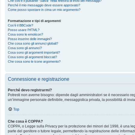
Che cos’è il pulsante “Salva” nella finestra di invio dei messaggi?
Perché il mio messaggio deve essere approvato?
Come posso spostare in cima un mio argomento?
Formattazione e tipi di argomenti
Cos’è il BBCode?
Posso usare l’HTML?
Cosa sono le emoticon?
Posso inserire delle immagini?
Che cosa sono gli annunci globali?
Cosa sono gli annunci?
Cosa sono gli argomenti importanti?
Cosa sono gli argomenti bloccati?
Che cosa sono le icone argomento?
Connessione e registrazione
Perché devo registrarmi?
Potresti non averne bisogno: dipende dagli amministratori se è necessario regis
un’immagine personale definibile, messaggistica privata, la possibilità di invia
Top
Che cosa è COPPA?
COPPA, o Legge sulla Privacy per la protezione dei minori del 1998, è una legge
parte del genitore o tutore legale, permettendo la registrazione delle informazi