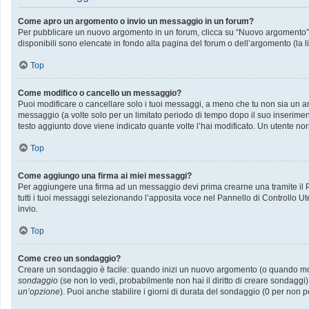
Come apro un argomento o invio un messaggio in un forum?
Per pubblicare un nuovo argomento in un forum, clicca su “Nuovo argomento”. P
disponibili sono elencate in fondo alla pagina del forum o dell’argomento (la l
Top
Come modifico o cancello un messaggio?
Puoi modificare o cancellare solo i tuoi messaggi, a meno che tu non sia un
messaggio (a volte solo per un limitato periodo di tempo dopo il suo inserime
testo aggiunto dove viene indicato quante volte l’hai modificato. Un utente
Top
Come aggiungo una firma ai miei messaggi?
Per aggiungere una firma ad un messaggio devi prima crearne una tramite il Pa
tutti i tuoi messaggi selezionando l’apposita voce nel Pannello di Controllo Ut
invio.
Top
Come creo un sondaggio?
Creare un sondaggio è facile: quando inizi un nuovo argomento (o quando modif
sondaggio
(se non lo vedi, probabilmente non hai il diritto di creare sondaggi)
un’opzione
). Puoi anche stabilire i giorni di durata del sondaggio (0 per non p