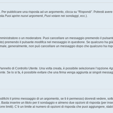
er pubblicare una risposta ad un argomento, clicca su “Rispondi”. Potresti avere bi
ista
Puoi aprire nuovi argomenti
,
Puoi votare nei sondaggi
, ecc.).
 amministratore o un moderatore. Puoi cancellare un messaggio premendo il pulsant
nto) premendo il pulsante
modifica
nel messaggio in questione. Se qualcuno ha già r
 normale, generalmente, non può cancellare un messaggio dopo che qualcuno ha risp
nnello di Controllo Utente. Una volta creata, è possibile selezionare l’opzione
Ag
ente. Se lo si fa, è possibile evitare che una firma venga aggiunta ai singoli messa
ichi il primo messaggio di un argomento, se ti è permesso) dovresti vedere, sotto 
. Basta inserire un titolo per il sondaggio e almeno due opzioni di risposta (per inse
orre limiti). C’è un limite al numero di opzioni di risposta che puoi aggiungere, stabi