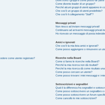
Dove trovo i gruppi e come posso far parte 
Come divento leader di un gruppo?
Perché alcuni gruppi di utenti appaiono in col
Che cos’è un gruppo di utenti predefinito?
Che cos’è il collegamento “Staff”?
Messaggi privati
Non riesco ad inviare messaggi privati!
Continuano ad arrivarmi messaggi privati ind
Ho ricevuto un messaggio di posta indesid
Amici e ignorati
Che cos’è la mia lista amici e ignorati?
Come posso aggiungere o rimuovere un utente
Ricerche nella Board
accedere come utente registrato?
Come si fanno le ricerche nella Board?
Perché la mia ricerca non dà risultati?
Perché la mia ricerca dà come risultato un
Come posso cercare un utente?
Come posso trovare i miei messaggi e i mie
Sottoscrizioni e segnalibri
Qual è la differenza fra segnalibri e sottoscr
Come posso sottoscrivere un segnalibro o 
Come posso sottoscrivere un forum specif
Come cancello le mie sottoscrizioni?