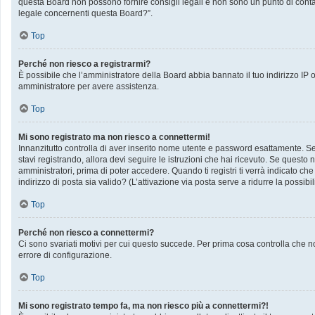
questa Board non possono fornire consigli legali e non sono un punto di contat
legale concernenti questa Board?”.
Top
Perché non riesco a registrarmi?
È possibile che l’amministratore della Board abbia bannato il tuo indirizzo IP op
amministratore per avere assistenza.
Top
Mi sono registrato ma non riesco a connettermi!
Innanzitutto controlla di aver inserito nome utente e password esattamente. Se 
stavi registrando, allora devi seguire le istruzioni che hai ricevuto. Se questo 
amministratori, prima di poter accedere. Quando ti registri ti verrà indicato che 
indirizzo di posta sia valido? (L’attivazione via posta serve a ridurre la possib
Top
Perché non riesco a connettermi?
Ci sono svariati motivi per cui questo succede. Per prima cosa controlla che no
errore di configurazione.
Top
Mi sono registrato tempo fa, ma non riesco più a connettermi?!