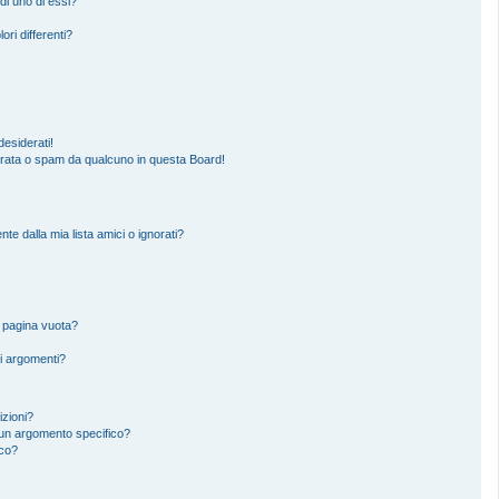
di uno di essi?
ori differenti?
esiderati!
erata o spam da qualcuno in questa Board!
 dalla mia lista amici o ignorati?
a pagina vuota?
i argomenti?
izioni?
un argomento specifico?
ico?