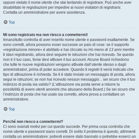
oppure vietato il nome utente che stai tentando di registrare. Può anche aver
disabilitato le registrazioni per impedire ai nuovi visitatori di registrarsi.
Contatta un amministratore per avere assistenza.
Top
Mi sono registrato ma non riesco a connettermi!
Innanzitutto controlla di aver inserito nome utente e password esattamente. Se
sono corretti, allora possono esser successe un paio di cose: se il supporto
«registrazione minore» è abilitato e hai cliccato su
Ho meno di 13 anni
mentre
ti stavi registrando, allora devi seguire le istruzioni che hai ricevuto. Se questo
non è il tuo caso, forse devi attivare il tuo account. Alcune Board richiedono
che tutte le nuove registrazioni vengano attivate dall’utente stesso o dagli
amministratori, prima di poter accedere. Quando ti registri ti verrà indicato che
tipo di attivazione è richiesta. Se ti è stato inviato un messaggio di posta, allora
segui le istruzioni; se non hai ricevuto nessun messaggio... sei sicuro che il tuo
indirizzo di posta sia valido? (L’attivazione via posta serve a ridurre la
possibilità di avere utenti anonimi che abusano della Board.) Se sei sicuro che
l’indirizzo di posta che hai usato sia corretto, allora prova a contattare un
amministratore.
Top
Perché non riesco a connettermi?
Ci sono svariati motivi per cui questo succede. Per prima cosa controlla che
nome utente e password siano corretti. Di solito il problema è questo, altrimenti
contatta un amministratore: potresti essere stato bannato o potrebbe esserci un