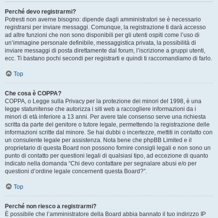
Perché devo registrarmi?
Potresti non averne bisogno: dipende dagli amministratori se è necessario
registrarsi per inviare messaggi. Comunque, la registrazione ti darà accesso
ad altre funzioni che non sono disponibili per gli utenti ospiti come l’uso di
un’immagine personale definibile, messaggistica privata, la possibilità di
inviare messaggi di posta direttamente dal forum, l’iscrizione a gruppi utenti,
ecc. Ti bastano pochi secondi per registrarti e quindi ti raccomandiamo di farlo.
Top
Che cosa è COPPA?
COPPA, o Legge sulla Privacy per la protezione dei minori del 1998, è una
legge statunitense che autorizza i siti web a raccogliere informazioni da i
minori di età inferiore a 13 anni. Per avere tale consenso serve una richiesta
scritta da parte del genitore o tutore legale, permettendo la registrazione delle
informazioni scritte dal minore. Se hai dubbi o incertezze, mettiti in contatto con
un consulente legale per assistenza. Nota bene che phpBB Limited e il
proprietario di questa Board non possono fornire consigli legali e non sono un
punto di contatto per questioni legali di qualsiasi tipo, ad eccezione di quanto
indicato nella domanda “Chi devo contattare per segnalare abusi e/o per
questioni d’ordine legale concernenti questa Board?”.
Top
Perché non riesco a registrarmi?
È possibile che l’amministratore della Board abbia bannato il tuo indirizzo IP