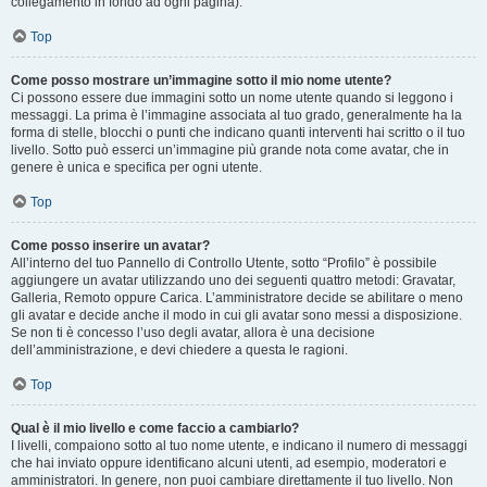
collegamento in fondo ad ogni pagina).
Top
Come posso mostrare un’immagine sotto il mio nome utente?
Ci possono essere due immagini sotto un nome utente quando si leggono i
messaggi. La prima è l’immagine associata al tuo grado, generalmente ha la
forma di stelle, blocchi o punti che indicano quanti interventi hai scritto o il tuo
livello. Sotto può esserci un’immagine più grande nota come avatar, che in
genere è unica e specifica per ogni utente.
Top
Come posso inserire un avatar?
All’interno del tuo Pannello di Controllo Utente, sotto “Profilo” è possibile
aggiungere un avatar utilizzando uno dei seguenti quattro metodi: Gravatar,
Galleria, Remoto oppure Carica. L’amministratore decide se abilitare o meno
gli avatar e decide anche il modo in cui gli avatar sono messi a disposizione.
Se non ti è concesso l’uso degli avatar, allora è una decisione
dell’amministrazione, e devi chiedere a questa le ragioni.
Top
Qual è il mio livello e come faccio a cambiarlo?
I livelli, compaiono sotto al tuo nome utente, e indicano il numero di messaggi
che hai inviato oppure identificano alcuni utenti, ad esempio, moderatori e
amministratori. In genere, non puoi cambiare direttamente il tuo livello. Non