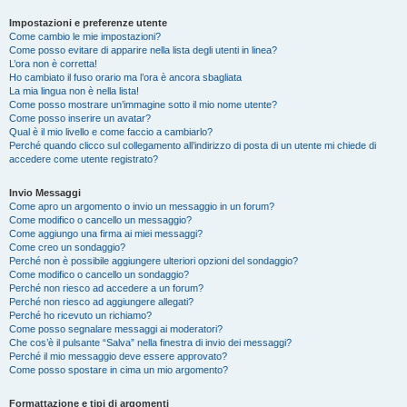
Impostazioni e preferenze utente
Come cambio le mie impostazioni?
Come posso evitare di apparire nella lista degli utenti in linea?
L’ora non è corretta!
Ho cambiato il fuso orario ma l’ora è ancora sbagliata
La mia lingua non è nella lista!
Come posso mostrare un’immagine sotto il mio nome utente?
Come posso inserire un avatar?
Qual è il mio livello e come faccio a cambiarlo?
Perché quando clicco sul collegamento all’indirizzo di posta di un utente mi chiede di
accedere come utente registrato?
Invio Messaggi
Come apro un argomento o invio un messaggio in un forum?
Come modifico o cancello un messaggio?
Come aggiungo una firma ai miei messaggi?
Come creo un sondaggio?
Perché non è possibile aggiungere ulteriori opzioni del sondaggio?
Come modifico o cancello un sondaggio?
Perché non riesco ad accedere a un forum?
Perché non riesco ad aggiungere allegati?
Perché ho ricevuto un richiamo?
Come posso segnalare messaggi ai moderatori?
Che cos’è il pulsante “Salva” nella finestra di invio dei messaggi?
Perché il mio messaggio deve essere approvato?
Come posso spostare in cima un mio argomento?
Formattazione e tipi di argomenti