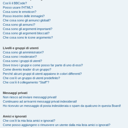
Cos’è il BBCode?
Posso usare l’HTML?
Cosa sono le emoticon?
Posso inserire delle immagini?
Che cosa sono gli annunci globali?
Cosa sono gli annunci?
Cosa sono gli argomenti importanti?
Cosa sono gli argomenti bloccati?
Che cosa sono le icone argomento?
Livelli e gruppi di utenti
Cosa sono gli amministratori?
Cosa sono i moderatori?
Cosa sono i gruppi di utenti?
Dove trovo i gruppi e come posso far parte di uno di essi?
Come divento leader di un gruppo?
Perché alcuni gruppi di utenti appaiono in colori differenti?
Che cos’è un gruppo di utenti predefinito?
Che cos’è il collegamento “Staff”?
Messaggi privati
Non riesco ad inviare messaggi privati!
Continuano ad arrivarmi messaggi privati indesiderati!
Ho ricevuto un messaggio di posta indesiderata o spam da qualcuno in questa Board!
Amici e ignorati
Che cos’è la mia lista amici e ignorati?
Come posso aggiungere o rimuovere un utente dalla mia lista amici o ignorati?