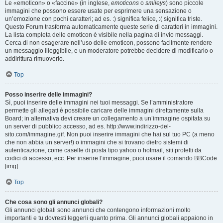
Le «emoticon» o «faccine» (in inglese,
emoticons
o
smileys
) sono piccole
immagini che possono essere usate per esprimere una sensazione o
un’emozione con pochi caratteri; ad es. :) significa felice, :( significa triste.
Questo Forum trasforma automaticamente queste serie di caratteri in immagini.
La lista completa delle emoticon è visibile nella pagina di invio messaggi.
Cerca di non esagerare nell’uso delle emoticon, possono facilmente rendere
un messaggio illeggibile, e un moderatore potrebbe decidere di modificarlo o
addirittura rimuoverlo.
Top
Posso inserire delle immagini?
Sì, puoi inserire delle immagini nei tuoi messaggi. Se l’amministratore
permette gli allegati è possibile caricare delle immagini direttamente sulla
Board; in alternativa devi creare un collegamento a un’immagine ospitata su
un server di pubblico accesso, ad es. http://www.indirizzo-del-
sito.com/immagine.gif. Non puoi inserire immagini che hai sul tuo PC (a meno
che non abbia un server!) o immagini che si trovano dietro sistemi di
autenticazione, come caselle di posta tipo yahoo o hotmail, siti protetti da
codici di accesso, ecc. Per inserire l’immagine, puoi usare il comando BBCode
[img].
Top
Che cosa sono gli annunci globali?
Gli annunci globali sono annunci che contengono informazioni molto
importanti e tu dovresti leggerli quanto prima. Gli annunci globali appaiono in