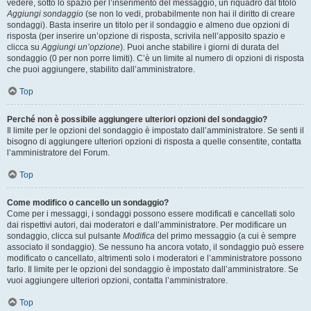
vedere, sotto lo spazio per l’inserimento del messaggio, un riquadro dal titolo
Aggiungi sondaggio
(se non lo vedi, probabilmente non hai il diritto di creare
sondaggi). Basta inserire un titolo per il sondaggio e almeno due opzioni di
risposta (per inserire un’opzione di risposta, scrivila nell’apposito spazio e
clicca su
Aggiungi un’opzione
). Puoi anche stabilire i giorni di durata del
sondaggio (0 per non porre limiti). C’è un limite al numero di opzioni di risposta
che puoi aggiungere, stabilito dall’amministratore.
Top
Perché non è possibile aggiungere ulteriori opzioni del sondaggio?
Il limite per le opzioni del sondaggio è impostato dall’amministratore. Se senti il
bisogno di aggiungere ulteriori opzioni di risposta a quelle consentite, contatta
l’amministratore del Forum.
Top
Come modifico o cancello un sondaggio?
Come per i messaggi, i sondaggi possono essere modificati e cancellati solo
dai rispettivi autori, dai moderatori e dall’amministratore. Per modificare un
sondaggio, clicca sul pulsante
Modifica
del primo messaggio (a cui è sempre
associato il sondaggio). Se nessuno ha ancora votato, il sondaggio può essere
modificato o cancellato, altrimenti solo i moderatori e l’amministratore possono
farlo. Il limite per le opzioni del sondaggio è impostato dall’amministratore. Se
vuoi aggiungere ulteriori opzioni, contatta l’amministratore.
Top