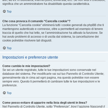
altri, ad es. in biblioteca, Internet point, università, ecc. Se non vedi il checkbox,
significa che un amministratore ha disabilitato questa caratteristica.
Top
Che cosa provoca il comando “Cancella cookie”?
La funzione “Cancella cookie” eliminerà tutti i cookie generati da phpBB che ti
mantengono autenticato e connesso, oltre a permetterti ad esempio di tenere
traccia di quello che hai letto, se l’amministrazione ha attivato la funzione. Se
hai avuto problemi di accesso o di uscita dal sistema, la cancellazione dei
cookie potrebbe risolvere tali disguidi.
Top
Impostazioni e preferenze utente
Come cambio le mie impostazioni?
Se sei un utente registrato, tutte le tue impostazioni sono conservate nel
database del sistema. Per modificarle vai sul tuo Pannello di Controllo Utente;
generalmente sta in cima ad ogni pagina, ma questo potrebbe non essere
sempre vero. Questo ti permetterà di cambiare tutte le tue impostazioni e le
preferenze.
Top
Come posso evitare di apparire nella lista degli utenti in linea?
Nel Pannello di Controllo Utente, sotto “Preferenze”, trovi l’opzione
Nascondi il