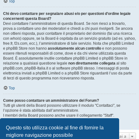
Top
Chi devo contattare per segnalare abusi e/o per questioni d’ordine legale
concernenti questa Board?
Devi contattare l’amministratore di questa Board. Se non riesci a trovarlo,
prova a contattare uno dei moderatori e chiedi a chi puoi rivolgerti. Se ancora
non ottieni risposta, puoi contattare il proprietario del dominio (fai una ricerca
con
whois
) oppure, se la Board è ospitata da un servizio gratuito (ad es. yahoo,
free.fr, f2s.com, ecc.), l’amministratore di tale servizio. Nota che phpBB Limited
e phpBB Store non hanno
assolutamente alcun controllo
e non possono
essere ritenuti responsabili di come, dove e da chi viene utilizzata questa
Board. È assolutamente inutile contattare phpBB Limited o phpBB Store in
relazione a qualsiasi questione legale
non direttamente collegata
al sito
phpBB.com, phpBB-Italia.it o al software phpBB stesso. I messaggi di posta
elettronica inviati a phpBB Limited o a phpBB Store riguardanti l’uso da parte
di terzi di questo programma non riceveranno risposta.
Top
Come posso contattare un amministratore del Forum?
Tutti gli utenti della Board possono utilizzare il modulo "Contattaci", se
l’opzione è stata abilitata dall’amministratore.
I membri della Board possono anche usare il collegamento "Staff".
Top
Questo sito utilizza cookie al fine di fornire la
migliore navigazione possibile
Vai a