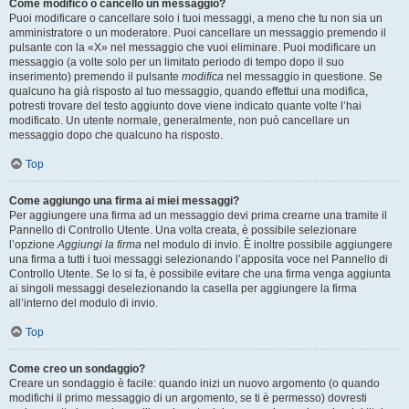
Come modifico o cancello un messaggio?
Puoi modificare o cancellare solo i tuoi messaggi, a meno che tu non sia un
amministratore o un moderatore. Puoi cancellare un messaggio premendo il
pulsante con la «X» nel messaggio che vuoi eliminare. Puoi modificare un
messaggio (a volte solo per un limitato periodo di tempo dopo il suo
inserimento) premendo il pulsante
modifica
nel messaggio in questione. Se
qualcuno ha già risposto al tuo messaggio, quando effettui una modifica,
potresti trovare del testo aggiunto dove viene indicato quante volte l’hai
modificato. Un utente normale, generalmente, non può cancellare un
messaggio dopo che qualcuno ha risposto.
Top
Come aggiungo una firma ai miei messaggi?
Per aggiungere una firma ad un messaggio devi prima crearne una tramite il
Pannello di Controllo Utente. Una volta creata, è possibile selezionare
l’opzione
Aggiungi la firma
nel modulo di invio. È inoltre possibile aggiungere
una firma a tutti i tuoi messaggi selezionando l’apposita voce nel Pannello di
Controllo Utente. Se lo si fa, è possibile evitare che una firma venga aggiunta
ai singoli messaggi deselezionando la casella per aggiungere la firma
all’interno del modulo di invio.
Top
Come creo un sondaggio?
Creare un sondaggio è facile: quando inizi un nuovo argomento (o quando
modifichi il primo messaggio di un argomento, se ti è permesso) dovresti