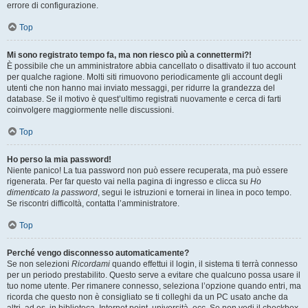
errore di configurazione.
Top
Mi sono registrato tempo fa, ma non riesco più a connettermi?!
È possibile che un amministratore abbia cancellato o disattivato il tuo account
per qualche ragione. Molti siti rimuovono periodicamente gli account degli
utenti che non hanno mai inviato messaggi, per ridurre la grandezza del
database. Se il motivo è quest’ultimo registrati nuovamente e cerca di farti
coinvolgere maggiormente nelle discussioni.
Top
Ho perso la mia password!
Niente panico! La tua password non può essere recuperata, ma può essere
rigenerata. Per far questo vai nella pagina di ingresso e clicca su
Ho
dimenticato la password
, segui le istruzioni e tornerai in linea in poco tempo.
Se riscontri difficoltà, contatta l’amministratore.
Top
Perché vengo disconnesso automaticamente?
Se non selezioni
Ricordami
quando effettui il login, il sistema ti terrà connesso
per un periodo prestabilito. Questo serve a evitare che qualcuno possa usare il
tuo nome utente. Per rimanere connesso, seleziona l’opzione quando entri, ma
ricorda che questo non è consigliato se ti colleghi da un PC usato anche da