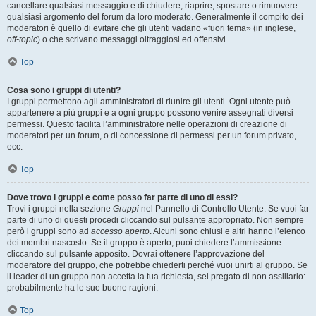
cancellare qualsiasi messaggio e di chiudere, riaprire, spostare o rimuovere
qualsiasi argomento del forum da loro moderato. Generalmente il compito dei
moderatori è quello di evitare che gli utenti vadano «fuori tema» (in inglese,
off-topic
) o che scrivano messaggi oltraggiosi ed offensivi.
Top
Cosa sono i gruppi di utenti?
I gruppi permettono agli amministratori di riunire gli utenti. Ogni utente può
appartenere a più gruppi e a ogni gruppo possono venire assegnati diversi
permessi. Questo facilita l’amministratore nelle operazioni di creazione di
moderatori per un forum, o di concessione di permessi per un forum privato,
ecc.
Top
Dove trovo i gruppi e come posso far parte di uno di essi?
Trovi i gruppi nella sezione
Gruppi
nel Pannello di Controllo Utente. Se vuoi far
parte di uno di questi procedi cliccando sul pulsante appropriato. Non sempre
però i gruppi sono ad
accesso aperto
. Alcuni sono chiusi e altri hanno l’elenco
dei membri nascosto. Se il gruppo è aperto, puoi chiedere l’ammissione
cliccando sul pulsante apposito. Dovrai ottenere l’approvazione del
moderatore del gruppo, che potrebbe chiederti perché vuoi unirti al gruppo. Se
il leader di un gruppo non accetta la tua richiesta, sei pregato di non assillarlo:
probabilmente ha le sue buone ragioni.
Top