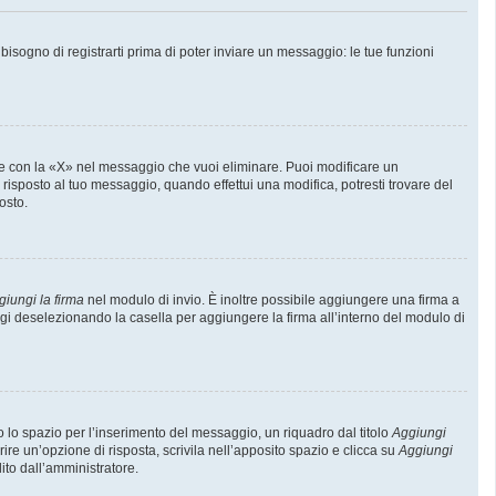
sogno di registrarti prima di poter inviare un messaggio: le tue funzioni
e con la «X» nel messaggio che vuoi eliminare. Puoi modificare un
isposto al tuo messaggio, quando effettui una modifica, potresti trovare del
osto.
giungi la firma
nel modulo di invio. È inoltre possibile aggiungere una firma a
ggi deselezionando la casella per aggiungere la firma all’interno del modulo di
lo spazio per l’inserimento del messaggio, un riquadro dal titolo
Aggiungi
rire un’opzione di risposta, scrivila nell’apposito spazio e clicca su
Aggiungi
lito dall’amministratore.