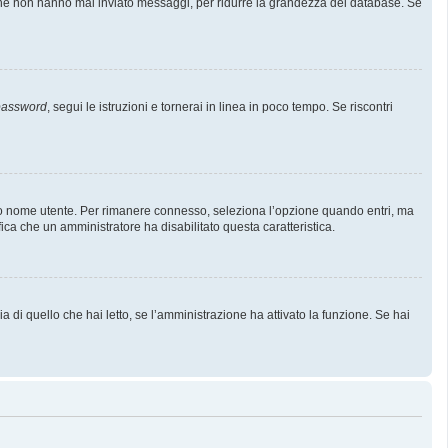
i che non hanno mai inviato messaggi, per ridurre la grandezza del database. Se
 password
, segui le istruzioni e tornerai in linea in poco tempo. Se riscontri
l tuo nome utente. Per rimanere connesso, seleziona l’opzione quando entri, ma
fica che un amministratore ha disabilitato questa caratteristica.
 di quello che hai letto, se l’amministrazione ha attivato la funzione. Se hai