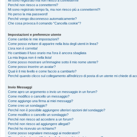
Mi sono registrato ma non riesco a connettermi!
Perché non riesco a connettermi?
Mi sono registrato tempo fa, ma non riesco più a connettermi?!
Ho perso la mia password!
Perché vengo disconnesso automaticamente?
Che cosa provoca il comando “Cancella cookie”?
Impostazioni e preferenze utente
Come cambio le mie impostazioni?
Come posso evitare di apparire nella lista degli utenti in linea?
L’ora non è corretta!
Ho cambiato il fuso orario ma l’ora è ancora sbagliata
La mia lingua non è nella lista!
Come posso mostrare un’immagine sotto il mio nome utente?
Come posso inserire un avatar?
Qual è il mio livello e come faccio a cambiarlo?
Perché quando clicco sul collegamento all’indirizzo di posta di un utente mi chiede di 
Invio Messaggi
Come apro un argomento o invio un messaggio in un forum?
Come modifico o cancello un messaggio?
Come aggiungo una firma ai miei messaggi?
Come creo un sondaggio?
Perché non è possibile aggiungere ulteriori opzioni del sondaggio?
Come modifico o cancello un sondaggio?
Perché non riesco ad accedere a un forum?
Perché non riesco ad aggiungere allegati?
Perché ho ricevuto un richiamo?
Come posso segnalare messaggi ai moderatori?