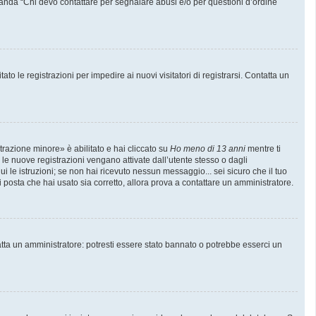
manda “Chi devo contattare per segnalare abusi e/o per questioni d’ordine
to le registrazioni per impedire ai nuovi visitatori di registrarsi. Contatta un
trazione minore» è abilitato e hai cliccato su
Ho meno di 13 anni
mentre ti
e le nuove registrazioni vengano attivate dall’utente stesso o dagli
gui le istruzioni; se non hai ricevuto nessun messaggio... sei sicuro che il tuo
di posta che hai usato sia corretto, allora prova a contattare un amministratore.
atta un amministratore: potresti essere stato bannato o potrebbe esserci un