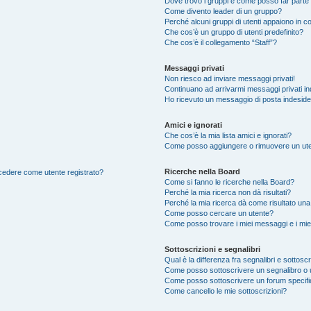
Dove trovo i gruppi e come posso far parte 
Come divento leader di un gruppo?
Perché alcuni gruppi di utenti appaiono in col
Che cos’è un gruppo di utenti predefinito?
Che cos’è il collegamento “Staff”?
Messaggi privati
Non riesco ad inviare messaggi privati!
Continuano ad arrivarmi messaggi privati ind
Ho ricevuto un messaggio di posta indesid
Amici e ignorati
Che cos’è la mia lista amici e ignorati?
Come posso aggiungere o rimuovere un utente
Ricerche nella Board
accedere come utente registrato?
Come si fanno le ricerche nella Board?
Perché la mia ricerca non dà risultati?
Perché la mia ricerca dà come risultato un
Come posso cercare un utente?
Come posso trovare i miei messaggi e i mie
Sottoscrizioni e segnalibri
Qual è la differenza fra segnalibri e sottoscr
Come posso sottoscrivere un segnalibro o 
Come posso sottoscrivere un forum specif
Come cancello le mie sottoscrizioni?