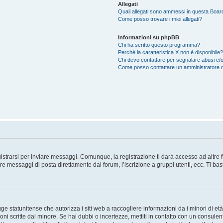
Allegati
Quali allegati sono ammessi in questa Boar
Come posso trovare i miei allegati?
Informazioni su phpBB
Chi ha scritto questo programma?
Perché la caratteristica X non è disponibile?
Chi devo contattare per segnalare abusi e/o
Come posso contattare un amministratore 
trarsi per inviare messaggi. Comunque, la registrazione ti darà accesso ad altre fun
re messaggi di posta direttamente dal forum, l’iscrizione a gruppi utenti, ecc. Ti ba
 statunitense che autorizza i siti web a raccogliere informazioni da i minori di età
oni scritte dal minore. Se hai dubbi o incertezze, mettiti in contatto con un consule