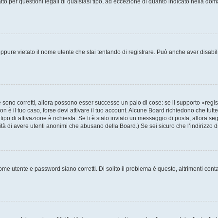
to per questioni legali di qualsiasi tipo, ad eccezione di quanto indicato nella do
pure vietato il nome utente che stai tentando di registrare. Può anche aver disabilita
sono corretti, allora possono esser successe un paio di cose: se il supporto «regis
non è il tuo caso, forse devi attivare il tuo account. Alcune Board richiedono che tutt
tipo di attivazione è richiesta. Se ti è stato inviato un messaggio di posta, allora se
ilità di avere utenti anonimi che abusano della Board.) Se sei sicuro che l’indirizzo 
me utente e password siano corretti. Di solito il problema è questo, altrimenti cont