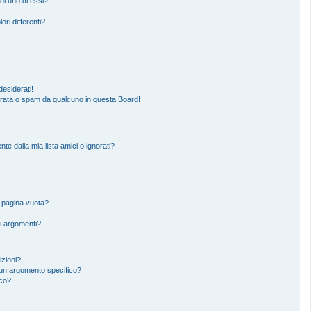
di uno di essi?
ori differenti?
esiderati!
erata o spam da qualcuno in questa Board!
 dalla mia lista amici o ignorati?
a pagina vuota?
i argomenti?
izioni?
un argomento specifico?
ico?