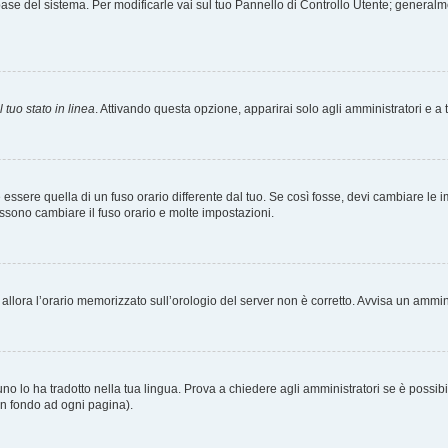
tabase del sistema. Per modificarle vai sul tuo Pannello di Controllo Utente; gener
 tuo stato in linea
. Attivando questa opzione, apparirai solo agli amministratori e a 
ere quella di un fuso orario differente dal tuo. Se così fosse, devi cambiare le impo
ossono cambiare il fuso orario e molte impostazioni.
a, allora l’orario memorizzato sull’orologio del server non è corretto. Avvisa un ammi
o lo ha tradotto nella tua lingua. Prova a chiedere agli amministratori se è possibil
 in fondo ad ogni pagina).