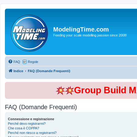
ModelingTime.com
Feeding your scale modelling passion since 2008!
FAQ
Regole
Indice
FAQ (Domande Frequenti)
Group Build 
FAQ (Domande Frequenti)
Connessione e registrazione
Perché devo registrarmi?
Che cosa è COPPA?
Perché non riesco a registrarmi?