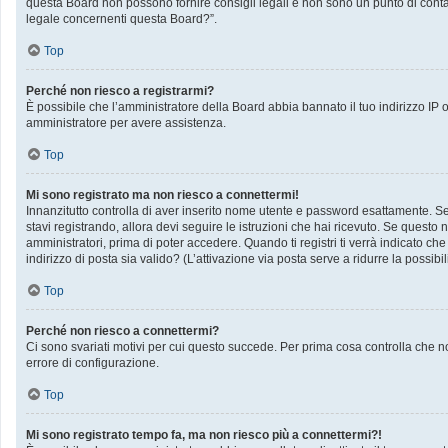
questa Board non possono fornire consigli legali e non sono un punto di contat
legale concernenti questa Board?”.
Top
Perché non riesco a registrarmi?
È possibile che l’amministratore della Board abbia bannato il tuo indirizzo IP op
amministratore per avere assistenza.
Top
Mi sono registrato ma non riesco a connettermi!
Innanzitutto controlla di aver inserito nome utente e password esattamente. Se 
stavi registrando, allora devi seguire le istruzioni che hai ricevuto. Se questo 
amministratori, prima di poter accedere. Quando ti registri ti verrà indicato che 
indirizzo di posta sia valido? (L’attivazione via posta serve a ridurre la possib
Top
Perché non riesco a connettermi?
Ci sono svariati motivi per cui questo succede. Per prima cosa controlla che no
errore di configurazione.
Top
Mi sono registrato tempo fa, ma non riesco più a connettermi?!