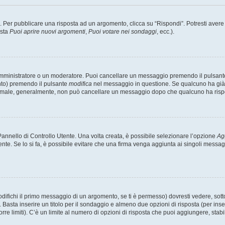
er pubblicare una risposta ad un argomento, clicca su “Rispondi”. Potresti avere bi
ista
Puoi aprire nuovi argomenti
,
Puoi votare nei sondaggi
, ecc.).
 amministratore o un moderatore. Puoi cancellare un messaggio premendo il pulsant
nto) premendo il pulsante
modifica
nel messaggio in questione. Se qualcuno ha già r
 normale, generalmente, non può cancellare un messaggio dopo che qualcuno ha risp
nnello di Controllo Utente. Una volta creata, è possibile selezionare l’opzione
Ag
ente. Se lo si fa, è possibile evitare che una firma venga aggiunta ai singoli messa
ichi il primo messaggio di un argomento, se ti è permesso) dovresti vedere, sotto 
. Basta inserire un titolo per il sondaggio e almeno due opzioni di risposta (per inse
orre limiti). C’è un limite al numero di opzioni di risposta che puoi aggiungere, stabi