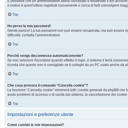
È possibile che un amministratore abbia cancellato o disattivato il tuo accoun
il motivo è quest’ultimo registrati nuovamente e cerca di farti coinvolgere mag
Top
Ho perso la mia password!
Niente panico! La tua password non può essere recuperata, ma può essere rige
difficoltà, contatta l’amministratore.
Top
Perché vengo disconnesso automaticamente?
Se non selezioni
Ricordami
quando effettui il login, il sistema ti terrà conn
ricorda che questo non è consigliato se ti colleghi da un PC usato anche da altri
Top
Che cosa provoca il comando “Cancella cookie”?
La funzione “Cancella cookie” eliminerà tutti i cookie generati da phpBB che ti
avuto problemi di accesso o di uscita dal sistema, la cancellazione dei cookie p
Top
Impostazioni e preferenze utente
Come cambio le mie impostazioni?