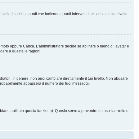
, blocchi o punti che indicano quanti interventi hai scritto o il tuo livello.
 Remoto oppure Carica. L’amministratore decide se abilitare o meno gli avatar e
dere a questa le ragioni.
tratori. In genere, non puoi cambiare direttamente il tuo livello. Non abusare
probabilmente abbasserà il numero dei tuoi messaggi.
bbiano abilitato questa funzione). Questo serve a prevenire un uso scorretto o