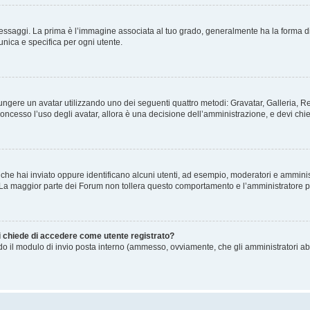
gi. La prima è l’immagine associata al tuo grado, generalmente ha la forma di stelle
nica e specifica per ogni utente.
ggiungere un avatar utilizzando uno dei seguenti quattro metodi: Gravatar, Galleria,
oncesso l’uso degli avatar, allora è una decisione dell’amministrazione, e devi chie
 che hai inviato oppure identificano alcuni utenti, ad esempio, moderatori e amminis
. La maggior parte dei Forum non tollera questo comportamento e l’amministratore 
mi chiede di accedere come utente registrato?
ando il modulo di invio posta interno (ammesso, ovviamente, che gli amministratori a