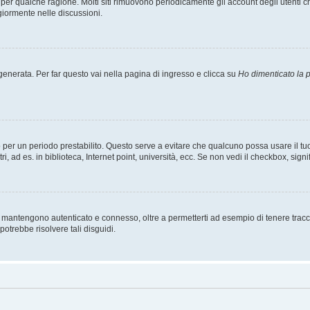
t per qualche ragione. Molti siti rimuovono periodicamente gli account degli utent
giormente nelle discussioni.
nerata. Per far questo vai nella pagina di ingresso e clicca su
Ho dimenticato la
esso per un periodo prestabilito. Questo serve a evitare che qualcuno possa usare i
, ad es. in biblioteca, Internet point, università, ecc. Se non vedi il checkbox, signi
 mantengono autenticato e connesso, oltre a permetterti ad esempio di tenere traccia
otrebbe risolvere tali disguidi.