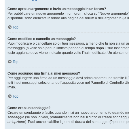
Come apro un argomento o invio un messaggio in un forum?
Per pubblicare un nuovo argomento in un forum, clicca su “Nuovo argomento”. P
disponibili sono elencate in fondo alla pagina del forum o dell’argomento (la l
Top
Come modifico o cancello un messaggio?
Puoi modificare o cancellare solo i tuoi messaggi, a meno che tu non sia un
messaggio (a volte solo per un limitato periodo di tempo dopo il suo inserime
testo aggiunto dove viene indicato quante volte l’hai modificato. Un utente
Top
Come aggiungo una firma ai miei messaggi?
Per aggiungere una firma ad un messaggio devi prima crearne una tramite il Pa
tutti i tuoi messaggi selezionando l’apposita voce nel Pannello di Controllo Ut
invio.
Top
Come creo un sondaggio?
Creare un sondaggio è facile: quando inizi un nuovo argomento (o quando modif
sondaggio
(se non lo vedi, probabilmente non hai il diritto di creare sondaggi)
un’opzione
). Puoi anche stabilire i giorni di durata del sondaggio (0 per non p