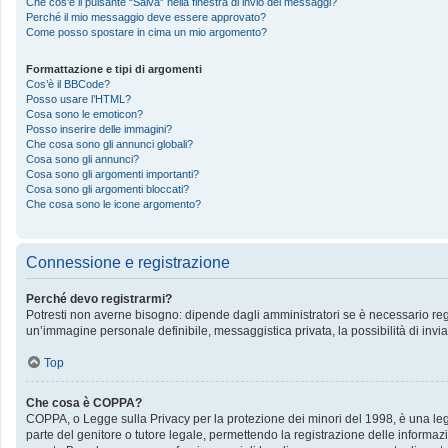
Che cos’è il pulsante “Salva” nella finestra di invio dei messaggi?
Perché il mio messaggio deve essere approvato?
Come posso spostare in cima un mio argomento?
Formattazione e tipi di argomenti
Cos’è il BBCode?
Posso usare l’HTML?
Cosa sono le emoticon?
Posso inserire delle immagini?
Che cosa sono gli annunci globali?
Cosa sono gli annunci?
Cosa sono gli argomenti importanti?
Cosa sono gli argomenti bloccati?
Che cosa sono le icone argomento?
Connessione e registrazione
Perché devo registrarmi?
Potresti non averne bisogno: dipende dagli amministratori se è necessario regis
un’immagine personale definibile, messaggistica privata, la possibilità di invia
Top
Che cosa è COPPA?
COPPA, o Legge sulla Privacy per la protezione dei minori del 1998, è una legge
parte del genitore o tutore legale, permettendo la registrazione delle informazi