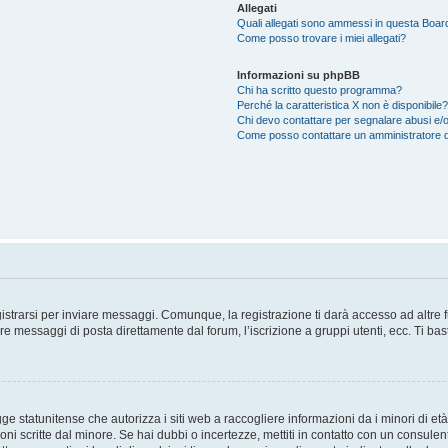
Allegati
Quali allegati sono ammessi in questa Boar
Come posso trovare i miei allegati?
Informazioni su phpBB
Chi ha scritto questo programma?
Perché la caratteristica X non è disponibile?
Chi devo contattare per segnalare abusi e/o
Come posso contattare un amministratore 
trarsi per inviare messaggi. Comunque, la registrazione ti darà accesso ad altre fun
re messaggi di posta direttamente dal forum, l’iscrizione a gruppi utenti, ecc. Ti ba
 statunitense che autorizza i siti web a raccogliere informazioni da i minori di età
oni scritte dal minore. Se hai dubbi o incertezze, mettiti in contatto con un consule