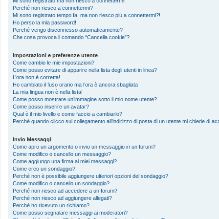
Mi sono registrato ma non riesco a connettermi!
Perché non riesco a connettermi?
Mi sono registrato tempo fa, ma non riesco più a connettermi?!
Ho perso la mia password!
Perché vengo disconnesso automaticamente?
Che cosa provoca il comando “Cancella cookie”?
Impostazioni e preferenze utente
Come cambio le mie impostazioni?
Come posso evitare di apparire nella lista degli utenti in linea?
L’ora non è corretta!
Ho cambiato il fuso orario ma l’ora è ancora sbagliata
La mia lingua non è nella lista!
Come posso mostrare un’immagine sotto il mio nome utente?
Come posso inserire un avatar?
Qual è il mio livello e come faccio a cambiarlo?
Perché quando clicco sul collegamento all’indirizzo di posta di un utente mi chiede di 
Invio Messaggi
Come apro un argomento o invio un messaggio in un forum?
Come modifico o cancello un messaggio?
Come aggiungo una firma ai miei messaggi?
Come creo un sondaggio?
Perché non è possibile aggiungere ulteriori opzioni del sondaggio?
Come modifico o cancello un sondaggio?
Perché non riesco ad accedere a un forum?
Perché non riesco ad aggiungere allegati?
Perché ho ricevuto un richiamo?
Come posso segnalare messaggi ai moderatori?