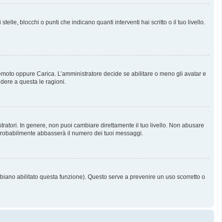
, blocchi o punti che indicano quanti interventi hai scritto o il tuo livello.
 Remoto oppure Carica. L’amministratore decide se abilitare o meno gli avatar e
dere a questa le ragioni.
tratori. In genere, non puoi cambiare direttamente il tuo livello. Non abusare
probabilmente abbasserà il numero dei tuoi messaggi.
bbiano abilitato questa funzione). Questo serve a prevenire un uso scorretto o