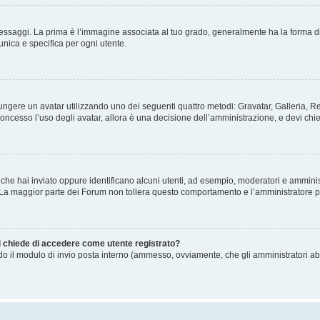
gi. La prima è l’immagine associata al tuo grado, generalmente ha la forma di stelle
nica e specifica per ogni utente.
ggiungere un avatar utilizzando uno dei seguenti quattro metodi: Gravatar, Galleria,
oncesso l’uso degli avatar, allora è una decisione dell’amministrazione, e devi chie
 che hai inviato oppure identificano alcuni utenti, ad esempio, moderatori e amminis
. La maggior parte dei Forum non tollera questo comportamento e l’amministratore 
mi chiede di accedere come utente registrato?
ando il modulo di invio posta interno (ammesso, ovviamente, che gli amministratori a