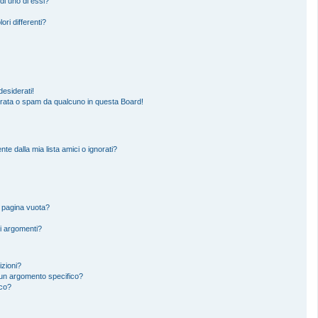
di uno di essi?
ori differenti?
esiderati!
erata o spam da qualcuno in questa Board!
 dalla mia lista amici o ignorati?
a pagina vuota?
i argomenti?
izioni?
un argomento specifico?
ico?