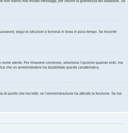
i che non hanno mai inviato messaggi, per ridurre la grandezza del database. Se
 password
, segui le istruzioni e tornerai in linea in poco tempo. Se riscontri
l tuo nome utente. Per rimanere connesso, seleziona l’opzione quando entri, ma
fica che un amministratore ha disabilitato questa caratteristica.
 di quello che hai letto, se l’amministrazione ha attivato la funzione. Se hai