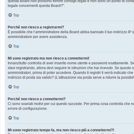
questa Board non possono fornire consigli legali e non sono un punto di contat
legale concernenti questa Board?”.
Top
Perché non riesco a registrarmi?
È possibile che l’amministratore della Board abbia bannato il tuo indirizzo IP op
amministratore per avere assistenza.
Top
Mi sono registrato ma non riesco a connettermi!
Innanzitutto controlla di aver inserito nome utente e password esattamente. Se 
stavi registrando, allora devi seguire le istruzioni che hai ricevuto. Se questo 
amministratori, prima di poter accedere. Quando ti registri ti verrà indicato che 
indirizzo di posta sia valido? (L’attivazione via posta serve a ridurre la possib
Top
Perché non riesco a connettermi?
Ci sono svariati motivi per cui questo succede. Per prima cosa controlla che no
errore di configurazione.
Top
Mi sono registrato tempo fa, ma non riesco più a connettermi?!