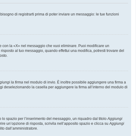
sogno di registrarti prima di poter inviare un messaggio: le tue funzioni
e con la «X» nel messaggio che vuoi eliminare. Puoi modificare un
isposto al tuo messaggio, quando effettui una modifica, potresti trovare del
osto.
giungi la firma
nel modulo di invio. È inoltre possibile aggiungere una firma a
ggi deselezionando la casella per aggiungere la firma all’interno del modulo di
lo spazio per l’inserimento del messaggio, un riquadro dal titolo
Aggiungi
rire un’opzione di risposta, scrivila nell’apposito spazio e clicca su
Aggiungi
lito dall’amministratore.