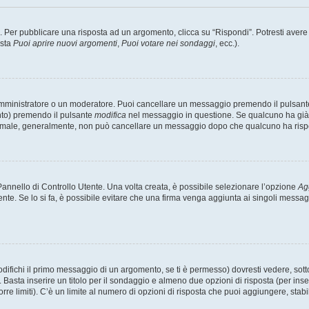
er pubblicare una risposta ad un argomento, clicca su “Rispondi”. Potresti avere bi
ista
Puoi aprire nuovi argomenti
,
Puoi votare nei sondaggi
, ecc.).
 amministratore o un moderatore. Puoi cancellare un messaggio premendo il pulsant
nto) premendo il pulsante
modifica
nel messaggio in questione. Se qualcuno ha già r
 normale, generalmente, non può cancellare un messaggio dopo che qualcuno ha risp
nnello di Controllo Utente. Una volta creata, è possibile selezionare l’opzione
Ag
ente. Se lo si fa, è possibile evitare che una firma venga aggiunta ai singoli messa
ichi il primo messaggio di un argomento, se ti è permesso) dovresti vedere, sotto 
. Basta inserire un titolo per il sondaggio e almeno due opzioni di risposta (per inse
orre limiti). C’è un limite al numero di opzioni di risposta che puoi aggiungere, stabi