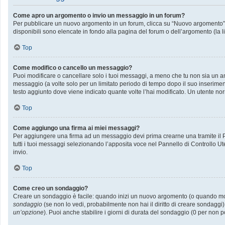
Come apro un argomento o invio un messaggio in un forum?
Per pubblicare un nuovo argomento in un forum, clicca su “Nuovo argomento”. P
disponibili sono elencate in fondo alla pagina del forum o dell’argomento (la l
Top
Come modifico o cancello un messaggio?
Puoi modificare o cancellare solo i tuoi messaggi, a meno che tu non sia un
messaggio (a volte solo per un limitato periodo di tempo dopo il suo inserime
testo aggiunto dove viene indicato quante volte l’hai modificato. Un utente
Top
Come aggiungo una firma ai miei messaggi?
Per aggiungere una firma ad un messaggio devi prima crearne una tramite il Pa
tutti i tuoi messaggi selezionando l’apposita voce nel Pannello di Controllo Ut
invio.
Top
Come creo un sondaggio?
Creare un sondaggio è facile: quando inizi un nuovo argomento (o quando modif
sondaggio
(se non lo vedi, probabilmente non hai il diritto di creare sondaggi)
un’opzione
). Puoi anche stabilire i giorni di durata del sondaggio (0 per non p