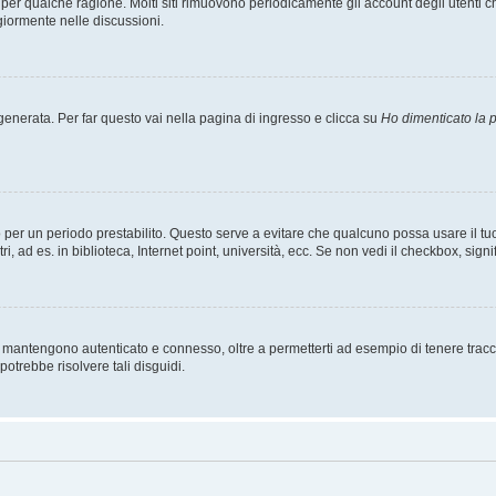
t per qualche ragione. Molti siti rimuovono periodicamente gli account degli utent
giormente nelle discussioni.
nerata. Per far questo vai nella pagina di ingresso e clicca su
Ho dimenticato la
esso per un periodo prestabilito. Questo serve a evitare che qualcuno possa usare i
, ad es. in biblioteca, Internet point, università, ecc. Se non vedi il checkbox, signi
 mantengono autenticato e connesso, oltre a permetterti ad esempio di tenere traccia
otrebbe risolvere tali disguidi.