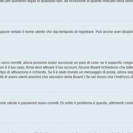
to per questioni legali di qualsiasi tipo, ad eccezione di quanto indicato nella do
pure vietato il nome utente che stai tentando di registrare. Può anche aver disabilita
sono corretti, allora possono esser successe un paio di cose: se il supporto «regis
non è il tuo caso, forse devi attivare il tuo account. Alcune Board richiedono che tutt
tipo di attivazione è richiesta. Se ti è stato inviato un messaggio di posta, allora se
ilità di avere utenti anonimi che abusano della Board.) Se sei sicuro che l’indirizzo 
me utente e password siano corretti. Di solito il problema è questo, altrimenti cont