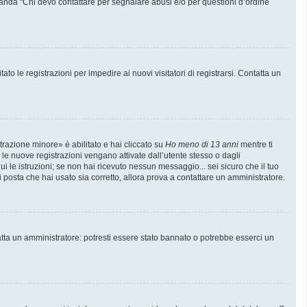
manda “Chi devo contattare per segnalare abusi e/o per questioni d’ordine
to le registrazioni per impedire ai nuovi visitatori di registrarsi. Contatta un
trazione minore» è abilitato e hai cliccato su
Ho meno di 13 anni
mentre ti
e le nuove registrazioni vengano attivate dall’utente stesso o dagli
gui le istruzioni; se non hai ricevuto nessun messaggio... sei sicuro che il tuo
di posta che hai usato sia corretto, allora prova a contattare un amministratore.
atta un amministratore: potresti essere stato bannato o potrebbe esserci un