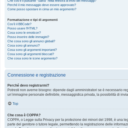
Che cos’è il pulsante “Salva” nella finestra di invio dei messaggi?
Perché il mio messaggio deve essere approvato?
Come posso spostare in cima un mio argomento?
Formattazione e tipi di argomenti
Cos’è il BBCode?
Posso usare l’HTML?
Cosa sono le emoticon?
Posso inserire delle immagini?
Che cosa sono gli annunci globali?
Cosa sono gli annunci?
Cosa sono gli argomenti importanti?
Cosa sono gli argomenti bloccati?
Che cosa sono le icone argomento?
Connessione e registrazione
Perché devo registrarmi?
Potresti non averne bisogno: dipende dagli amministratori se è necessario regis
un’immagine personale definibile, messaggistica privata, la possibilità di invia
Top
Che cosa è COPPA?
COPPA, o Legge sulla Privacy per la protezione dei minori del 1998, è una legge
parte del genitore o tutore legale, permettendo la registrazione delle informazi