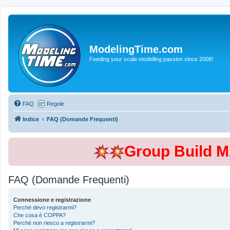
ModelingTime.com
Feeding your scale modelling passion since 2008!
FAQ
Regole
Indice
FAQ (Domande Frequenti)
Group Build 
FAQ (Domande Frequenti)
Connessione e registrazione
Perché devo registrarmi?
Che cosa è COPPA?
Perché non riesco a registrarmi?