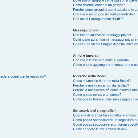
Dove trovo i gruppi e come posso far parte 
Come divento leader di un gruppo?
Perché alcuni gruppi di utenti appaiono in col
Che cos’è un gruppo di utenti predefinito?
Che cos’è il collegamento “Staff”?
Messaggi privati
Non riesco ad inviare messaggi privati!
Continuano ad arrivarmi messaggi privati ind
Ho ricevuto un messaggio di posta indesid
Amici e ignorati
Che cos’è la mia lista amici e ignorati?
Come posso aggiungere o rimuovere un utente
Ricerche nella Board
accedere come utente registrato?
Come si fanno le ricerche nella Board?
Perché la mia ricerca non dà risultati?
Perché la mia ricerca dà come risultato un
Come posso cercare un utente?
Come posso trovare i miei messaggi e i mie
Sottoscrizioni e segnalibri
Qual è la differenza fra segnalibri e sottoscr
Come posso sottoscrivere un segnalibro o 
Come posso sottoscrivere un forum specif
Come cancello le mie sottoscrizioni?