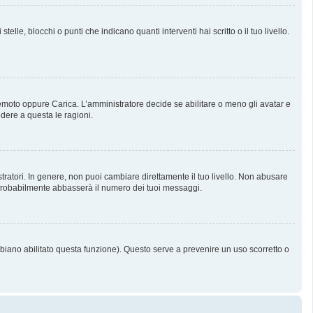
, blocchi o punti che indicano quanti interventi hai scritto o il tuo livello.
 Remoto oppure Carica. L’amministratore decide se abilitare o meno gli avatar e
dere a questa le ragioni.
tratori. In genere, non puoi cambiare direttamente il tuo livello. Non abusare
probabilmente abbasserà il numero dei tuoi messaggi.
bbiano abilitato questa funzione). Questo serve a prevenire un uso scorretto o