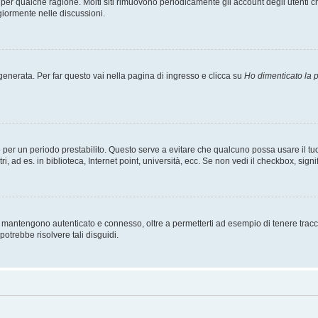
t per qualche ragione. Molti siti rimuovono periodicamente gli account degli utent
giormente nelle discussioni.
nerata. Per far questo vai nella pagina di ingresso e clicca su
Ho dimenticato la
esso per un periodo prestabilito. Questo serve a evitare che qualcuno possa usare i
, ad es. in biblioteca, Internet point, università, ecc. Se non vedi il checkbox, signi
 mantengono autenticato e connesso, oltre a permetterti ad esempio di tenere traccia
otrebbe risolvere tali disguidi.