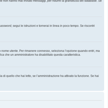
i che non hanno mai inviato messaggi, per ridurre la grandezza del database. Se
 password
, segui le istruzioni e tornerai in linea in poco tempo. Se riscontri
l tuo nome utente. Per rimanere connesso, seleziona l’opzione quando entri, ma
fica che un amministratore ha disabilitato questa caratteristica.
 di quello che hai letto, se l’amministrazione ha attivato la funzione. Se hai