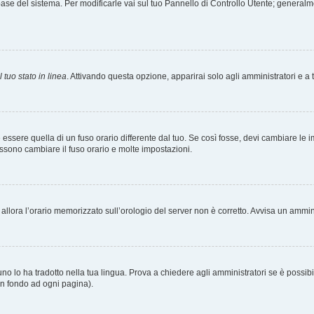
tabase del sistema. Per modificarle vai sul tuo Pannello di Controllo Utente; gener
 tuo stato in linea
. Attivando questa opzione, apparirai solo agli amministratori e a 
ere quella di un fuso orario differente dal tuo. Se così fosse, devi cambiare le impo
ossono cambiare il fuso orario e molte impostazioni.
a, allora l’orario memorizzato sull’orologio del server non è corretto. Avvisa un ammi
o lo ha tradotto nella tua lingua. Prova a chiedere agli amministratori se è possibil
 in fondo ad ogni pagina).