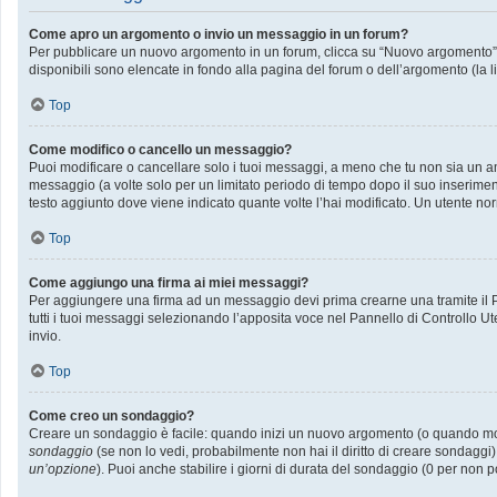
Come apro un argomento o invio un messaggio in un forum?
Per pubblicare un nuovo argomento in un forum, clicca su “Nuovo argomento”. P
disponibili sono elencate in fondo alla pagina del forum o dell’argomento (la l
Top
Come modifico o cancello un messaggio?
Puoi modificare o cancellare solo i tuoi messaggi, a meno che tu non sia un
messaggio (a volte solo per un limitato periodo di tempo dopo il suo inserime
testo aggiunto dove viene indicato quante volte l’hai modificato. Un utente
Top
Come aggiungo una firma ai miei messaggi?
Per aggiungere una firma ad un messaggio devi prima crearne una tramite il Pa
tutti i tuoi messaggi selezionando l’apposita voce nel Pannello di Controllo Ut
invio.
Top
Come creo un sondaggio?
Creare un sondaggio è facile: quando inizi un nuovo argomento (o quando modif
sondaggio
(se non lo vedi, probabilmente non hai il diritto di creare sondaggi)
un’opzione
). Puoi anche stabilire i giorni di durata del sondaggio (0 per non p