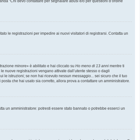
manda “Chi devo contattare per segnalare abusi e/o per questioni d’ordine
to le registrazioni per impedire ai nuovi visitatori di registrarsi. Contatta un
trazione minore» è abilitato e hai cliccato su
Ho meno di 13 anni
mentre ti
e le nuove registrazioni vengano attivate dall’utente stesso o dagli
gui le istruzioni; se non hai ricevuto nessun messaggio... sei sicuro che il tuo
di posta che hai usato sia corretto, allora prova a contattare un amministratore.
atta un amministratore: potresti essere stato bannato o potrebbe esserci un