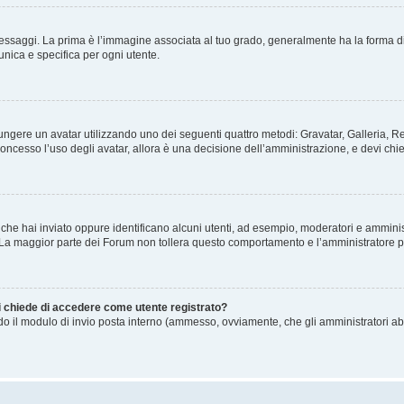
gi. La prima è l’immagine associata al tuo grado, generalmente ha la forma di stelle
nica e specifica per ogni utente.
ggiungere un avatar utilizzando uno dei seguenti quattro metodi: Gravatar, Galleria,
oncesso l’uso degli avatar, allora è una decisione dell’amministrazione, e devi chie
 che hai inviato oppure identificano alcuni utenti, ad esempio, moderatori e amminis
. La maggior parte dei Forum non tollera questo comportamento e l’amministratore 
mi chiede di accedere come utente registrato?
ando il modulo di invio posta interno (ammesso, ovviamente, che gli amministratori a