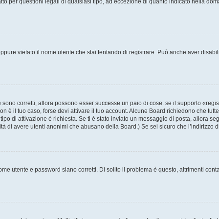
to per questioni legali di qualsiasi tipo, ad eccezione di quanto indicato nella do
pure vietato il nome utente che stai tentando di registrare. Può anche aver disabilita
sono corretti, allora possono esser successe un paio di cose: se il supporto «regis
non è il tuo caso, forse devi attivare il tuo account. Alcune Board richiedono che tutt
tipo di attivazione è richiesta. Se ti è stato inviato un messaggio di posta, allora se
ilità di avere utenti anonimi che abusano della Board.) Se sei sicuro che l’indirizzo 
me utente e password siano corretti. Di solito il problema è questo, altrimenti cont