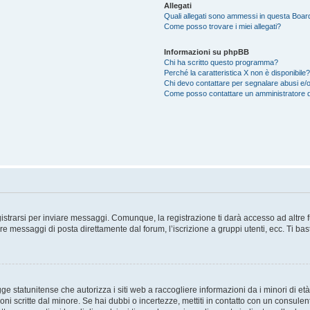
Allegati
Quali allegati sono ammessi in questa Boar
Come posso trovare i miei allegati?
Informazioni su phpBB
Chi ha scritto questo programma?
Perché la caratteristica X non è disponibile?
Chi devo contattare per segnalare abusi e/o
Come posso contattare un amministratore 
trarsi per inviare messaggi. Comunque, la registrazione ti darà accesso ad altre fun
re messaggi di posta direttamente dal forum, l’iscrizione a gruppi utenti, ecc. Ti ba
 statunitense che autorizza i siti web a raccogliere informazioni da i minori di età
oni scritte dal minore. Se hai dubbi o incertezze, mettiti in contatto con un consule