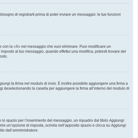
sogno di registrarti prima di poter inviare un messaggio: le tue funzioni
e con la «X» nel messaggio che vuoi eliminare. Puoi modificare un
isposto al tuo messaggio, quando effettui una modifica, potresti trovare del
osto.
giungi la firma
nel modulo di invio. È inoltre possibile aggiungere una firma a
ggi deselezionando la casella per aggiungere la firma all’interno del modulo di
lo spazio per l’inserimento del messaggio, un riquadro dal titolo
Aggiungi
rire un’opzione di risposta, scrivila nell’apposito spazio e clicca su
Aggiungi
lito dall’amministratore.