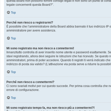
questa Board non possono fornire consigli legali e non sono un punto di contat
legale concernenti questa Board?”.
Top
Perché non riesco a registrarmi?
È possibile che l’amministratore della Board abbia bannato il tuo indirizzo IP op
amministratore per avere assistenza.
Top
Mi sono registrato ma non riesco a connettermi!
Innanzitutto controlla di aver inserito nome utente e password esattamente. Se 
stavi registrando, allora devi seguire le istruzioni che hai ricevuto. Se questo 
amministratori, prima di poter accedere. Quando ti registri ti verrà indicato che 
indirizzo di posta sia valido? (L’attivazione via posta serve a ridurre la possib
Top
Perché non riesco a connettermi?
Ci sono svariati motivi per cui questo succede. Per prima cosa controlla che no
errore di configurazione.
Top
Mi sono registrato tempo fa, ma non riesco più a connettermi?!