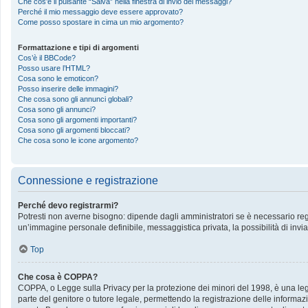
Che cos’è il pulsante “Salva” nella finestra di invio dei messaggi?
Perché il mio messaggio deve essere approvato?
Come posso spostare in cima un mio argomento?
Formattazione e tipi di argomenti
Cos’è il BBCode?
Posso usare l’HTML?
Cosa sono le emoticon?
Posso inserire delle immagini?
Che cosa sono gli annunci globali?
Cosa sono gli annunci?
Cosa sono gli argomenti importanti?
Cosa sono gli argomenti bloccati?
Che cosa sono le icone argomento?
Connessione e registrazione
Perché devo registrarmi?
Potresti non averne bisogno: dipende dagli amministratori se è necessario regis
un’immagine personale definibile, messaggistica privata, la possibilità di invia
Top
Che cosa è COPPA?
COPPA, o Legge sulla Privacy per la protezione dei minori del 1998, è una legge
parte del genitore o tutore legale, permettendo la registrazione delle informazi