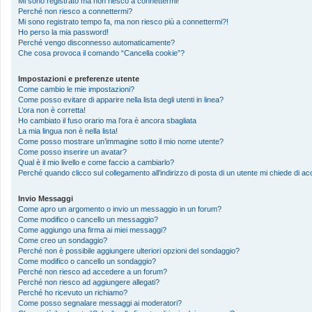
Mi sono registrato ma non riesco a connettermi!
Perché non riesco a connettermi?
Mi sono registrato tempo fa, ma non riesco più a connettermi?!
Ho perso la mia password!
Perché vengo disconnesso automaticamente?
Che cosa provoca il comando “Cancella cookie”?
Impostazioni e preferenze utente
Come cambio le mie impostazioni?
Come posso evitare di apparire nella lista degli utenti in linea?
L’ora non è corretta!
Ho cambiato il fuso orario ma l’ora è ancora sbagliata
La mia lingua non è nella lista!
Come posso mostrare un’immagine sotto il mio nome utente?
Come posso inserire un avatar?
Qual è il mio livello e come faccio a cambiarlo?
Perché quando clicco sul collegamento all’indirizzo di posta di un utente mi chiede di 
Invio Messaggi
Come apro un argomento o invio un messaggio in un forum?
Come modifico o cancello un messaggio?
Come aggiungo una firma ai miei messaggi?
Come creo un sondaggio?
Perché non è possibile aggiungere ulteriori opzioni del sondaggio?
Come modifico o cancello un sondaggio?
Perché non riesco ad accedere a un forum?
Perché non riesco ad aggiungere allegati?
Perché ho ricevuto un richiamo?
Come posso segnalare messaggi ai moderatori?