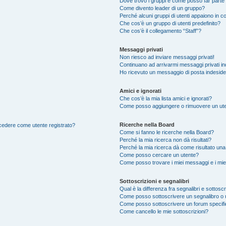
Dove trovo i gruppi e come posso far parte 
Come divento leader di un gruppo?
Perché alcuni gruppi di utenti appaiono in col
Che cos’è un gruppo di utenti predefinito?
Che cos’è il collegamento “Staff”?
Messaggi privati
Non riesco ad inviare messaggi privati!
Continuano ad arrivarmi messaggi privati ind
Ho ricevuto un messaggio di posta indesid
Amici e ignorati
Che cos’è la mia lista amici e ignorati?
Come posso aggiungere o rimuovere un utente
Ricerche nella Board
accedere come utente registrato?
Come si fanno le ricerche nella Board?
Perché la mia ricerca non dà risultati?
Perché la mia ricerca dà come risultato un
Come posso cercare un utente?
Come posso trovare i miei messaggi e i mie
Sottoscrizioni e segnalibri
Qual è la differenza fra segnalibri e sottoscr
Come posso sottoscrivere un segnalibro o 
Come posso sottoscrivere un forum specif
Come cancello le mie sottoscrizioni?