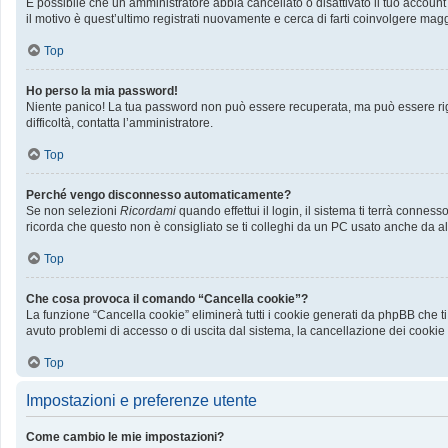
È possibile che un amministratore abbia cancellato o disattivato il tuo accoun
il motivo è quest’ultimo registrati nuovamente e cerca di farti coinvolgere mag
Top
Ho perso la mia password!
Niente panico! La tua password non può essere recuperata, ma può essere rige
difficoltà, contatta l’amministratore.
Top
Perché vengo disconnesso automaticamente?
Se non selezioni
Ricordami
quando effettui il login, il sistema ti terrà conn
ricorda che questo non è consigliato se ti colleghi da un PC usato anche da altri
Top
Che cosa provoca il comando “Cancella cookie”?
La funzione “Cancella cookie” eliminerà tutti i cookie generati da phpBB che ti
avuto problemi di accesso o di uscita dal sistema, la cancellazione dei cookie p
Top
Impostazioni e preferenze utente
Come cambio le mie impostazioni?