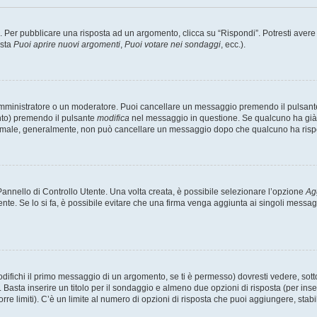
er pubblicare una risposta ad un argomento, clicca su “Rispondi”. Potresti avere bi
ista
Puoi aprire nuovi argomenti
,
Puoi votare nei sondaggi
, ecc.).
 amministratore o un moderatore. Puoi cancellare un messaggio premendo il pulsant
nto) premendo il pulsante
modifica
nel messaggio in questione. Se qualcuno ha già r
 normale, generalmente, non può cancellare un messaggio dopo che qualcuno ha risp
nnello di Controllo Utente. Una volta creata, è possibile selezionare l’opzione
Ag
ente. Se lo si fa, è possibile evitare che una firma venga aggiunta ai singoli messa
ichi il primo messaggio di un argomento, se ti è permesso) dovresti vedere, sotto 
. Basta inserire un titolo per il sondaggio e almeno due opzioni di risposta (per inse
orre limiti). C’è un limite al numero di opzioni di risposta che puoi aggiungere, stabi