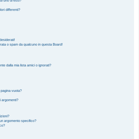
di uno di essi?
ori differenti?
esiderati!
erata o spam da qualcuno in questa Board!
 dalla mia lista amici o ignorati?
a pagina vuota?
i argomenti?
izioni?
un argomento specifico?
ico?