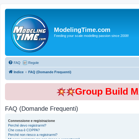
ModelingTime.com
Feeding your scale modelling passion since 2008!
FAQ
Regole
Indice
FAQ (Domande Frequenti)
Group Build 
FAQ (Domande Frequenti)
Connessione e registrazione
Perché devo registrarmi?
Che cosa è COPPA?
Perché non riesco a registrarmi?