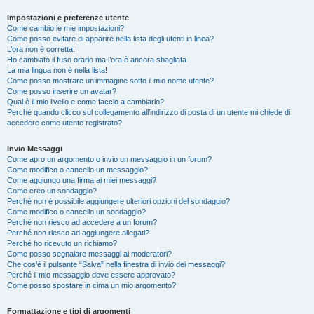
Impostazioni e preferenze utente
Come cambio le mie impostazioni?
Come posso evitare di apparire nella lista degli utenti in linea?
L’ora non è corretta!
Ho cambiato il fuso orario ma l’ora è ancora sbagliata
La mia lingua non è nella lista!
Come posso mostrare un’immagine sotto il mio nome utente?
Come posso inserire un avatar?
Qual è il mio livello e come faccio a cambiarlo?
Perché quando clicco sul collegamento all’indirizzo di posta di un utente mi chiede di
accedere come utente registrato?
Invio Messaggi
Come apro un argomento o invio un messaggio in un forum?
Come modifico o cancello un messaggio?
Come aggiungo una firma ai miei messaggi?
Come creo un sondaggio?
Perché non è possibile aggiungere ulteriori opzioni del sondaggio?
Come modifico o cancello un sondaggio?
Perché non riesco ad accedere a un forum?
Perché non riesco ad aggiungere allegati?
Perché ho ricevuto un richiamo?
Come posso segnalare messaggi ai moderatori?
Che cos’è il pulsante “Salva” nella finestra di invio dei messaggi?
Perché il mio messaggio deve essere approvato?
Come posso spostare in cima un mio argomento?
Formattazione e tipi di argomenti