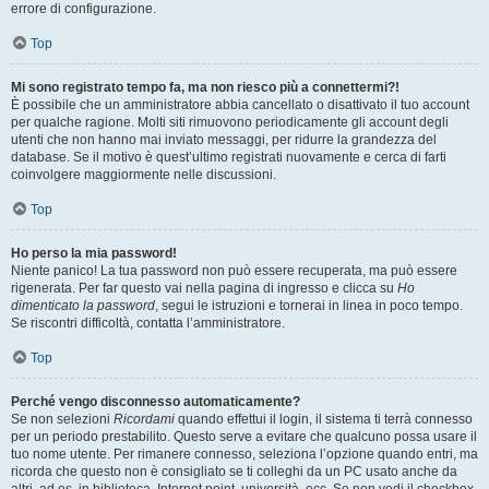
errore di configurazione.
Top
Mi sono registrato tempo fa, ma non riesco più a connettermi?!
È possibile che un amministratore abbia cancellato o disattivato il tuo account
per qualche ragione. Molti siti rimuovono periodicamente gli account degli
utenti che non hanno mai inviato messaggi, per ridurre la grandezza del
database. Se il motivo è quest’ultimo registrati nuovamente e cerca di farti
coinvolgere maggiormente nelle discussioni.
Top
Ho perso la mia password!
Niente panico! La tua password non può essere recuperata, ma può essere
rigenerata. Per far questo vai nella pagina di ingresso e clicca su
Ho
dimenticato la password
, segui le istruzioni e tornerai in linea in poco tempo.
Se riscontri difficoltà, contatta l’amministratore.
Top
Perché vengo disconnesso automaticamente?
Se non selezioni
Ricordami
quando effettui il login, il sistema ti terrà connesso
per un periodo prestabilito. Questo serve a evitare che qualcuno possa usare il
tuo nome utente. Per rimanere connesso, seleziona l’opzione quando entri, ma
ricorda che questo non è consigliato se ti colleghi da un PC usato anche da