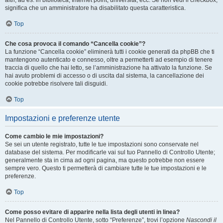
altri, ad es. in biblioteca, Internet point, università, ecc. Se non vedi il checkbox,
significa che un amministratore ha disabilitato questa caratteristica.
Top
Che cosa provoca il comando “Cancella cookie”?
La funzione “Cancella cookie” eliminerà tutti i cookie generati da phpBB che ti
mantengono autenticato e connesso, oltre a permetterti ad esempio di tenere
traccia di quello che hai letto, se l’amministrazione ha attivato la funzione. Se
hai avuto problemi di accesso o di uscita dal sistema, la cancellazione dei
cookie potrebbe risolvere tali disguidi.
Top
Impostazioni e preferenze utente
Come cambio le mie impostazioni?
Se sei un utente registrato, tutte le tue impostazioni sono conservate nel
database del sistema. Per modificarle vai sul tuo Pannello di Controllo Utente;
generalmente sta in cima ad ogni pagina, ma questo potrebbe non essere
sempre vero. Questo ti permetterà di cambiare tutte le tue impostazioni e le
preferenze.
Top
Come posso evitare di apparire nella lista degli utenti in linea?
Nel Pannello di Controllo Utente, sotto “Preferenze”, trovi l’opzione
Nascondi il