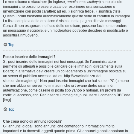
Le «emoticon» o «faccine» (in inglese,
emoticons
o
smileys
) sono piccole
immagini che possono essere usate per esprimere una sensazione o
un’emozione con pochi caratteri; ad es. :) significa felice, :( significa triste.
Questo Forum trasforma automaticamente queste serie di caratteri in immagini.
La lista completa delle emoticon è visibile nella pagina di invio messaggi.
Cerca di non esagerare nell’uso delle emoticon, possono facilmente rendere
un messaggio illeggibile, e un moderatore potrebbe decidere di modificarlo o
addirittura rimuoverlo.
Top
Posso inserire delle immagini?
Sì, puoi inserire delle immagini nei tuoi messaggi. Se l’amministratore
permette gli allegati è possibile caricare delle immagini direttamente sulla
Board; in alternativa devi creare un collegamento a un’immagine ospitata su
un server di pubblico accesso, ad es. http://www.indirizzo-del-
sito.com/immagine.gif. Non puoi inserire immagini che hai sul tuo PC (a meno
che non abbia un server!) o immagini che si trovano dietro sistemi di
autenticazione, come caselle di posta tipo yahoo o hotmail, siti protetti da
codici di accesso, ecc. Per inserire l’immagine, puoi usare il comando BBCode
[img].
Top
Che cosa sono gli annunci globali?
Gli annunci globali sono annunci che contengono informazioni molto
importanti e tu dovresti leggerli quanto prima. Gli annunci globali appaiono in