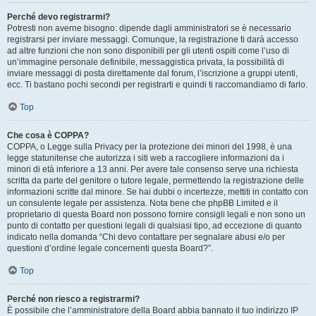
Perché devo registrarmi?
Potresti non averne bisogno: dipende dagli amministratori se è necessario
registrarsi per inviare messaggi. Comunque, la registrazione ti darà accesso
ad altre funzioni che non sono disponibili per gli utenti ospiti come l’uso di
un’immagine personale definibile, messaggistica privata, la possibilità di
inviare messaggi di posta direttamente dal forum, l’iscrizione a gruppi utenti,
ecc. Ti bastano pochi secondi per registrarti e quindi ti raccomandiamo di farlo.
Top
Che cosa è COPPA?
COPPA, o Legge sulla Privacy per la protezione dei minori del 1998, è una
legge statunitense che autorizza i siti web a raccogliere informazioni da i
minori di età inferiore a 13 anni. Per avere tale consenso serve una richiesta
scritta da parte del genitore o tutore legale, permettendo la registrazione delle
informazioni scritte dal minore. Se hai dubbi o incertezze, mettiti in contatto con
un consulente legale per assistenza. Nota bene che phpBB Limited e il
proprietario di questa Board non possono fornire consigli legali e non sono un
punto di contatto per questioni legali di qualsiasi tipo, ad eccezione di quanto
indicato nella domanda “Chi devo contattare per segnalare abusi e/o per
questioni d’ordine legale concernenti questa Board?”.
Top
Perché non riesco a registrarmi?
È possibile che l’amministratore della Board abbia bannato il tuo indirizzo IP