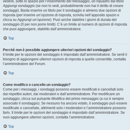
vedere, sotto lo spazio per l’inserimento del messaggio, un riquadro dal titolo
Aggiungi sondaggio
(se non lo vedi, probabilmente non hai il diritto di creare
sondaggi). Basta inserire un titolo per il sondaggio e almeno due opzioni di
risposta (per inserire un’opzione di risposta, scrivila nell’apposito spazio e
clicca su
Aggiungi un’opzione
). Puoi anche stabilire i giorni di durata del
sondaggio (0 per non porre limiti). C’è un limite al numero di opzioni di risposta
che puoi aggiungere, stabilito dall’amministratore.
Top
Perché non è possibile aggiungere ulteriori opzioni del sondaggio?
Il limite per le opzioni del sondaggio è impostato dall’amministratore. Se senti il
bisogno di aggiungere ulteriori opzioni di risposta a quelle consentite, contatta
l’amministratore del Forum.
Top
Come modifico o cancello un sondaggio?
Come per i messaggi, i sondaggi possono essere modificati e cancellati solo
dai rispettivi autori, dai moderatori e dall’amministratore. Per modificare un
sondaggio, clicca sul pulsante
Modifica
del primo messaggio (a cui è sempre
associato il sondaggio). Se nessuno ha ancora votato, il sondaggio può essere
modificato o cancellato, altrimenti solo i moderatori e l’amministratore possono
farlo. Il limite per le opzioni del sondaggio è impostato dall’amministratore. Se
vuoi aggiungere ulteriori opzioni, contatta l’amministratore.
Top