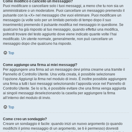
Come modifico o cancello un messaggio?
Puoi modificare o cancellare solo i tuoi messaggi, a meno che tu non sia un
amministratore o un moderatore. Puoi cancellare un messaggio premendo il
pulsante con la «X» nel messaggio che vuoi eliminare. Puoi modificare un
messaggio (a volte solo per un limitato periodo di tempo dopo il suo
inserimento) premendo il pulsante
modifica
nel messaggio in questione. Se
qualcuno ha già risposto al tuo messaggio, quando effettui una modifica,
potresti trovare del testo aggiunto dove viene indicato quante volte l’hai
modificato. Un utente normale, generalmente, non può cancellare un
messaggio dopo che qualcuno ha risposto.
Top
Come aggiungo una firma ai miei messaggi?
Per aggiungere una firma ad un messaggio devi prima crearne una tramite il
Pannello di Controllo Utente. Una volta creata, è possibile selezionare
l’opzione
Aggiungi la firma
nel modulo di invio. È inoltre possibile aggiungere
una firma a tutti i tuoi messaggi selezionando l’apposita voce nel Pannello di
Controllo Utente. Se lo si fa, è possibile evitare che una firma venga aggiunta
ai singoli messaggi deselezionando la casella per aggiungere la firma
all’interno del modulo di invio.
Top
Come creo un sondaggio?
Creare un sondaggio è facile: quando inizi un nuovo argomento (o quando
modifichi il primo messaggio di un argomento, se ti è permesso) dovresti