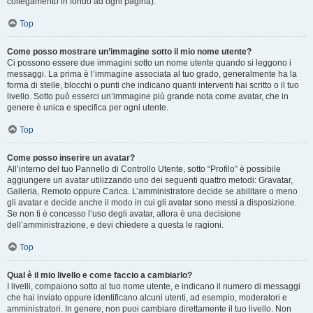
collegamento in fondo ad ogni pagina).
Top
Come posso mostrare un’immagine sotto il mio nome utente?
Ci possono essere due immagini sotto un nome utente quando si leggono i
messaggi. La prima è l’immagine associata al tuo grado, generalmente ha la
forma di stelle, blocchi o punti che indicano quanti interventi hai scritto o il tuo
livello. Sotto può esserci un’immagine più grande nota come avatar, che in
genere è unica e specifica per ogni utente.
Top
Come posso inserire un avatar?
All’interno del tuo Pannello di Controllo Utente, sotto “Profilo” è possibile
aggiungere un avatar utilizzando uno dei seguenti quattro metodi: Gravatar,
Galleria, Remoto oppure Carica. L’amministratore decide se abilitare o meno
gli avatar e decide anche il modo in cui gli avatar sono messi a disposizione.
Se non ti è concesso l’uso degli avatar, allora è una decisione
dell’amministrazione, e devi chiedere a questa le ragioni.
Top
Qual è il mio livello e come faccio a cambiarlo?
I livelli, compaiono sotto al tuo nome utente, e indicano il numero di messaggi
che hai inviato oppure identificano alcuni utenti, ad esempio, moderatori e
amministratori. In genere, non puoi cambiare direttamente il tuo livello. Non