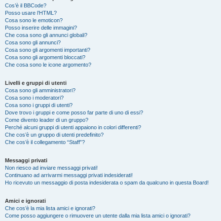
Cos’è il BBCode?
Posso usare l’HTML?
Cosa sono le emoticon?
Posso inserire delle immagini?
Che cosa sono gli annunci globali?
Cosa sono gli annunci?
Cosa sono gli argomenti importanti?
Cosa sono gli argomenti bloccati?
Che cosa sono le icone argomento?
Livelli e gruppi di utenti
Cosa sono gli amministratori?
Cosa sono i moderatori?
Cosa sono i gruppi di utenti?
Dove trovo i gruppi e come posso far parte di uno di essi?
Come divento leader di un gruppo?
Perché alcuni gruppi di utenti appaiono in colori differenti?
Che cos’è un gruppo di utenti predefinito?
Che cos’è il collegamento “Staff”?
Messaggi privati
Non riesco ad inviare messaggi privati!
Continuano ad arrivarmi messaggi privati indesiderati!
Ho ricevuto un messaggio di posta indesiderata o spam da qualcuno in questa Board!
Amici e ignorati
Che cos’è la mia lista amici e ignorati?
Come posso aggiungere o rimuovere un utente dalla mia lista amici o ignorati?