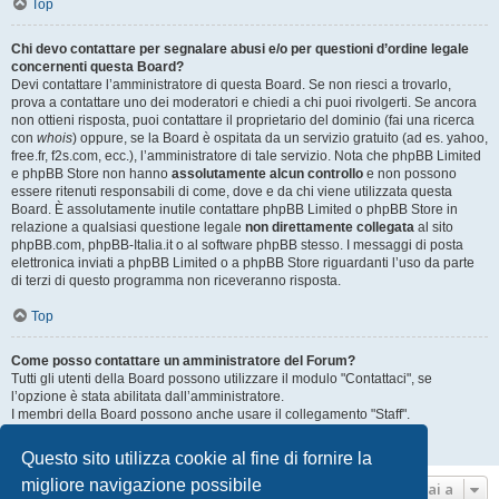
Top
Chi devo contattare per segnalare abusi e/o per questioni d’ordine legale
concernenti questa Board?
Devi contattare l’amministratore di questa Board. Se non riesci a trovarlo,
prova a contattare uno dei moderatori e chiedi a chi puoi rivolgerti. Se ancora
non ottieni risposta, puoi contattare il proprietario del dominio (fai una ricerca
con
whois
) oppure, se la Board è ospitata da un servizio gratuito (ad es. yahoo,
free.fr, f2s.com, ecc.), l’amministratore di tale servizio. Nota che phpBB Limited
e phpBB Store non hanno
assolutamente alcun controllo
e non possono
essere ritenuti responsabili di come, dove e da chi viene utilizzata questa
Board. È assolutamente inutile contattare phpBB Limited o phpBB Store in
relazione a qualsiasi questione legale
non direttamente collegata
al sito
phpBB.com, phpBB-Italia.it o al software phpBB stesso. I messaggi di posta
elettronica inviati a phpBB Limited o a phpBB Store riguardanti l’uso da parte
di terzi di questo programma non riceveranno risposta.
Top
Come posso contattare un amministratore del Forum?
Tutti gli utenti della Board possono utilizzare il modulo "Contattaci", se
l’opzione è stata abilitata dall’amministratore.
I membri della Board possono anche usare il collegamento "Staff".
Top
Questo sito utilizza cookie al fine di fornire la
migliore navigazione possibile
Vai a