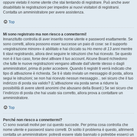
oppure vietato il nome utente che stai tentando di registrare. Può anche aver
disabilitato le registrazioni per impedire ai nuovi visitatori di registrarsi.
Contatta un amministratore per avere assistenza.
Top
Mi sono registrato ma non riesco a connettermi!
Innanzitutto controlla di aver inserito nome utente e password esattamente. Se
sono corretti, allora possono esser successe un paio di cose: se il supporto
«registrazione minore» è abilitato e hai cliccato su
Ho meno di 13 anni
mentre
ti stavi registrando, allora devi seguire le istruzioni che hai ricevuto. Se questo
non è il tuo caso, forse devi attivare il tuo account. Alcune Board richiedono
che tutte le nuove registrazioni vengano attivate dall’utente stesso o dagli
amministratori, prima di poter accedere. Quando ti registri ti verrà indicato che
tipo di attivazione è richiesta. Se ti è stato inviato un messaggio di posta, allora
segui le istruzioni; se non hai ricevuto nessun messaggio... sei sicuro che il tuo
indirizzo di posta sia valido? (L’attivazione via posta serve a ridurre la
possibilità di avere utenti anonimi che abusano della Board.) Se sei sicuro che
l’indirizzo di posta che hai usato sia corretto, allora prova a contattare un
amministratore.
Top
Perché non riesco a connettermi?
Ci sono svariati motivi per cui questo succede. Per prima cosa controlla che
nome utente e password siano corretti. Di solito il problema è questo, altrimenti
contatta un amministratore: potresti essere stato bannato o potrebbe esserci un