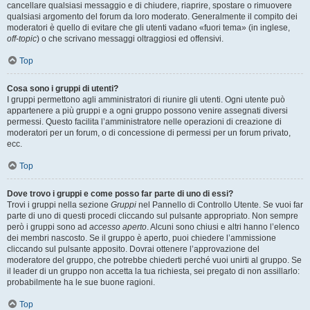
cancellare qualsiasi messaggio e di chiudere, riaprire, spostare o rimuovere
qualsiasi argomento del forum da loro moderato. Generalmente il compito dei
moderatori è quello di evitare che gli utenti vadano «fuori tema» (in inglese,
off-topic
) o che scrivano messaggi oltraggiosi ed offensivi.
Top
Cosa sono i gruppi di utenti?
I gruppi permettono agli amministratori di riunire gli utenti. Ogni utente può
appartenere a più gruppi e a ogni gruppo possono venire assegnati diversi
permessi. Questo facilita l’amministratore nelle operazioni di creazione di
moderatori per un forum, o di concessione di permessi per un forum privato,
ecc.
Top
Dove trovo i gruppi e come posso far parte di uno di essi?
Trovi i gruppi nella sezione
Gruppi
nel Pannello di Controllo Utente. Se vuoi far
parte di uno di questi procedi cliccando sul pulsante appropriato. Non sempre
però i gruppi sono ad
accesso aperto
. Alcuni sono chiusi e altri hanno l’elenco
dei membri nascosto. Se il gruppo è aperto, puoi chiedere l’ammissione
cliccando sul pulsante apposito. Dovrai ottenere l’approvazione del
moderatore del gruppo, che potrebbe chiederti perché vuoi unirti al gruppo. Se
il leader di un gruppo non accetta la tua richiesta, sei pregato di non assillarlo:
probabilmente ha le sue buone ragioni.
Top